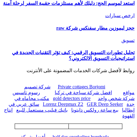
استعد لموسم الحج: دليلك لأهم مستلزمات حقيبة السفر لرحلة آمنة
ارخص سيارات
حجز ليموزين مطار سفنكس شركة raw
تسويق
تحليل تطورات التسويق الرقمي: كيف تؤثر التقنيات الجديدة في
استراتيجيات التسويق الالكتروني؟
روابط لأفضل شركات الخدمات المضمونة على الأنترنت
Private cottages Borjomi
شركة تصميم
مواقع
افضل شركة سياحة في تركيا
رسوم تاسيس
شركة شخص واحد
gold detectors price
مكتب محاماه في
جدة
GER Deep Seeker
Lorenz Deepmax Z2
سائق عربي في
إيطاليا
بيع ساعة رولكس دايتونا
باتيك فيليب مستعمل للبيع
إنتاج
القهوة
half day snorkeling hurghada
أفضل شركة