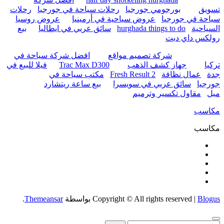
تسويق
بورجومي جورجيا
رحلات سياحة في جورجيا
رحلات
سياحة في جورجيا
عروض سياحية في أرمينيا
عروض روسيا
السياحية
hurghada things to do
سائق عربي في ايطاليا
بيع
رولكس داي ديت
شركة تصميم مواقع
افضل شركة سياحة في
تركيا
جهاز كشف الذهب
Trac Max D300
فيلا للبيع في
جدة
عمال نظافة
Fresh Result 2
مكتب سياحة في
جورجيا
سائق عربي في سويسرا
بيع ساعة ريتشارد
ميل
مقاول تكسير وترميم
مكاسب
مكاسب
Blogus
|
Copyright © All rights reserved
بواسطة
Themeansar
.