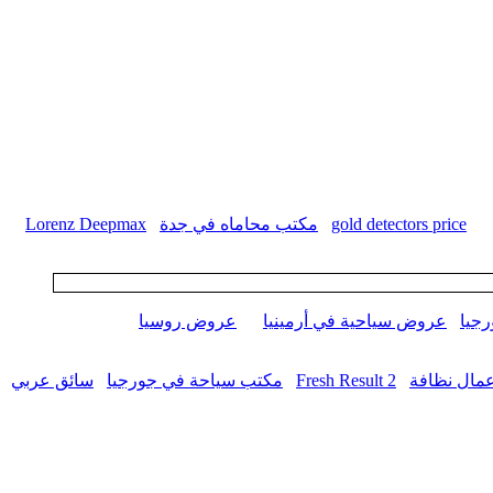
gold detectors price
مكتب محاماه في جدة
Lorenz Deepmax
جيا
عروض سياحية في أرمينيا
عروض روسيا
مال نظافة
Fresh Result 2
مكتب سياحة في جورجيا
سائق عربي