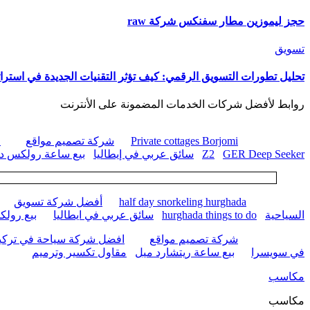
حجز ليموزين مطار سفنكس شركة raw
تسويق
تحليل تطورات التسويق الرقمي: كيف تؤثر التقنيات الجديدة في استرات
روابط لأفضل شركات الخدمات المضمونة على الأنترنت
Private cottages Borjomi
شركة تصميم مواقع
ا
GER Deep Seeker
Z2
سائق عربي في إيطاليا
بيع ساعة رولكس داي
half day snorkeling hurghada
أفضل شركة تسويق
السياحية
hurghada things to do
سائق عربي في ايطاليا
بيع رول
شركة تصميم مواقع
افضل شركة سياحة في تركيا
في سويسرا
بيع ساعة ريتشارد ميل
مقاول تكسير وترميم
مكاسب
مكاسب