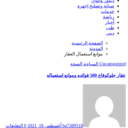
ديكور والوان
صيانة وتصليح اجهزة
خدمات
رياضة
أخبار
طب
ديني
الصفحة الرئيسية
المدونة
موانع استعمال العقار
Uncategorized
السياحة
الصحة
عقار جلوكوفاج 500 فوائده وموانع استعماله
ba7389518
أغسطس 18, 2021
0 التعليقات