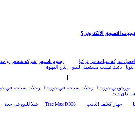
يجيات التسويق الالكتروني؟
فضل شركة سياحة في تركيا
رسوم تاسيس شركة شخص واحد
تونا
باتيك فيليب مستعمل للبيع
إنتاج القهوة
بورجومي جورجيا
رحلات سياحة في جورجيا
رحلات سياحة في جور
كس داي ديت
جهاز كشف الذهب
Trac Max D300
فيلا للبيع في جدة
ع