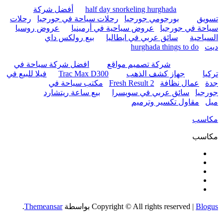
half day snorkeling hurghada
أفضل شركة
تسويق
بورجومي جورجيا
رحلات سياحة في جورجيا
رحلات
سياحة في جورجيا
عروض سياحية في أرمينيا
عروض روسيا
السياحية
سائق عربي في ايطاليا
بيع رولكس داي
ديت
hurghada things to do
شركة تصميم مواقع
افضل شركة سياحة في
تركيا
جهاز كشف الذهب
Trac Max D300
فيلا للبيع في
جدة
عمال نظافة
Fresh Result 2
مكتب سياحة في
جورجيا
سائق عربي في سويسرا
بيع ساعة ريتشارد
ميل
مقاول تكسير وترميم
مكاسب
مكاسب
Blogus
|
Copyright © All rights reserved
بواسطة
Themeansar
.