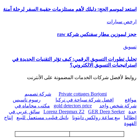
استعد لموسم الحج: دليلك لأهم مستلزمات حقيبة السفر لرحلة آمنة
ارخص سيارات
حجز ليموزين مطار سفنكس شركة raw
تسويق
تحليل تطورات التسويق الرقمي: كيف تؤثر التقنيات الجديدة في
استراتيجيات التسويق الالكتروني؟
روابط لأفضل شركات الخدمات المضمونة على الأنترنت
Private cottages Borjomi
شركة تصميم
مواقع
افضل شركة سياحة في تركيا
رسوم تاسيس
شركة شخص واحد
gold detectors price
مكتب محاماه في
جدة
GER Deep Seeker
Lorenz Deepmax Z2
سائق عربي في
إيطاليا
بيع ساعة رولكس دايتونا
باتيك فيليب مستعمل للبيع
إنتاج
القهوة