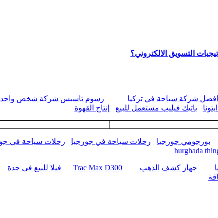
يجيات التسويق الالكتروني؟
فضل شركة سياحة في تركيا
رسوم تاسيس شركة شخص واحد
تونا
باتيك فيليب مستعمل للبيع
إنتاج القهوة
بورجومي جورجيا
رحلات سياحة في جورجيا
رحلات سياحة في جور
hurghada thin
جهاز كشف الذهب
Trac Max D300
فيلا للبيع في جدة
فة