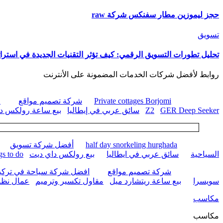
حجز ليموزين مطار سفنكس شركة raw
تسويق
تحليل تطورات التسويق الرقمي: كيف تؤثر التقنيات الجديدة في استرات
روابط لأفضل شركات الخدمات المضمونة على الأنترنت
Private cottages Borjomi
شركة تصميم مواقع
ا
GER Deep Seeker
Z2
سائق عربي في إيطاليا
بيع ساعة رولكس داي
half day snorkeling hurghada
أفضل شركة تسويق
السياحية
سائق عربي في ايطاليا
بيع رولكس داي ديت
gs to do
شركة تصميم مواقع
افضل شركة سياحة في تركيا
سويسرا
بيع ساعة ريتشارد ميل
مقاول تكسير وترميم
عمال نظا
مكاسب
مكاسب