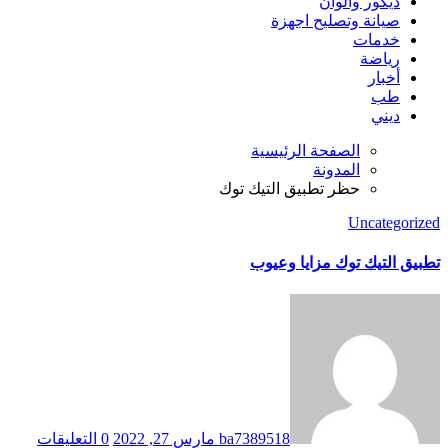
ديكور والوان
صيانة وتصليح اجهزة
خدمات
رياضة
أخبار
طب
ديني
الصفحة الرئيسية
المدونة
حظر تطبيق التيك توك
Uncategorized
تطبيق التيك توك مزايا وعيوب
ba7389518
مارس 27, 2022
0 التعليقات