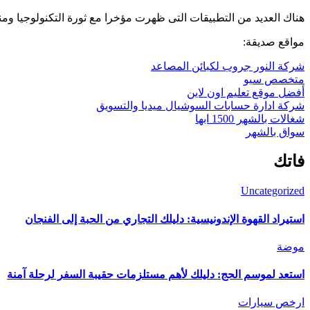
هناك العديد من التطبيقات التى ظهرت مؤخرا مع ثورة التكنولوجيا ومن
مواقع صديقة:
شركة النور جروب لكبائن المصاعد
متخصص سيو
أفضل موقع تعليم اون لاين
شركة ادارة حسابات السوشيال ميديا والتسويق
شغالات بالشهر 1500 ابها
سواق بالشهر
فاتك
Uncategorized
استيراد القهوة الإندونيسية: دليلك التجاري من الحبة إلى الفنجان
موضة
استعد لموسم الحج: دليلك لأهم مستلزمات حقيبة السفر لرحلة آمنة
ارخص سيارات