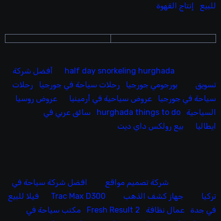
للبيع
إنتاج القهوة
half day snorkeling hurghada
أفضل شركة
تسويق
بورجومي جورجيا
رحلات سياحة في جورجيا
رحلات
سياحة في جورجيا
عروض سياحية في أرمينيا
عروض روسيا
السياحية
hurghada things to do
سائق عربي في
ايطاليا
بيع رولكس داي ديت
شركة تصميم مواقع
افضل شركة سياحة في
تركيا
جهاز كشف الذهب
Trac Max D300
فيلا للبيع
في جدة
عمال نظافة
Fresh Result 2
مكتب سياحة في