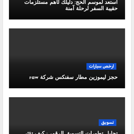
استعد لموسم الحج: دليلك لأهم مستلزمات
حقيبة السفر لرحلة آمنة
ارخص سيارات
حجز ليموزين مطار سفنكس شركة raw
تسويق
تحليل تطورات التسويق الرقمي: كيف تؤثر