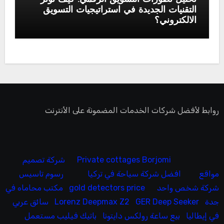
التقنيات الجديدة في استراتيجيات التسويق
الالكتروني؟
روابط لأفضل شركات الخدمات المضمونة على الأنترنت
Private cottages Borjomi
شركة تصميم
مواقع
افضل شركة سياحة في تركيا
رسوم تاسيس
شركة شخص واحد
gold detectors price
مكتب محاماه في
جدة
GER Deep Seeker
Lorenz Deepmax Z2
سائق عربي
في إيطاليا
بيع ساعة رولكس دايتونا
باتيك فيليب مستعمل