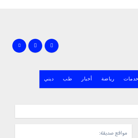
دمات
رياضة
أخبار
طب
ديني
مواقع صديقة: