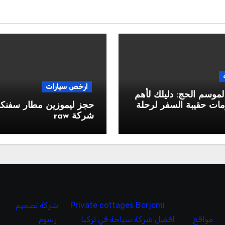
ارخص سيارات
لموسم الحج: دليلك لأهم
ات حقيبة السفر لرحلة
حجز ليموزين مطار سفن
شركة raw
Private cottages Borjomi
شركة تصميم
مواقع
افضل شركة سياحة في تركيا
رسوم