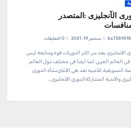
ة
ورى الآنجليزى :المتصدر
منافسات
ba7389518
سبتمبر 19, 2021
0 التعليقات
ى العالم العربى انما ايضآ فى مختلف دول العالم
مة التسويقية للآعبيه تعد هى الآغلىنشأة الدورى
ليزى والآندية المشاركةالدورى الآنجليزى…