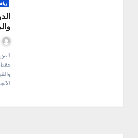
رياض
الد
وال
الدورى الآنجليزى يعد من اكثر الدوريات قوة ومتابعة ليس
فقط ف
والقي
الآنج