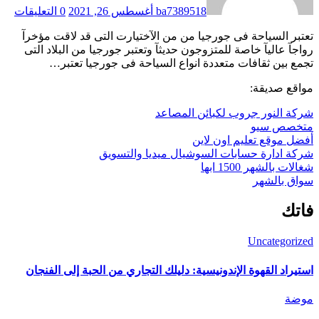
ba7389518
أغسطس 26, 2021
0 التعليقات
تعتبر السياحة فى جورجيا من من الآختيارت التى قد لاقت مؤخرآ
رواجآ عاليآ خاصة للمتزوجون حديثآ وتعتبر جورجيا من البلاد التى
تجمع بين ثقافات متعددة انواع السياحة فى جورجيا تعتبر…
مواقع صديقة:
شركة النور جروب لكبائن المصاعد
متخصص سيو
أفضل موقع تعليم اون لاين
شركة ادارة حسابات السوشيال ميديا والتسويق
شغالات بالشهر 1500 ابها
سواق بالشهر
فاتك
Uncategorized
استيراد القهوة الإندونيسية: دليلك التجاري من الحبة إلى الفنجان
موضة