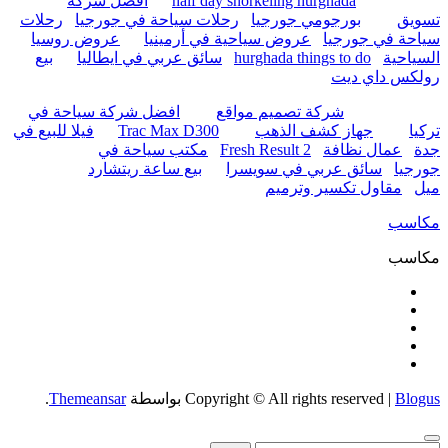
half day snorkeling hurghada
أفضل شركة
تسويق
بورجومي جورجيا
رحلات سياحة في جورجيا
رحلات
سياحة في جورجيا
عروض سياحية في أرمينيا
عروض روسيا
السياحية
hurghada things to do
سائق عربي في ايطاليا
بيع
رولكس داي ديت
شركة تصميم مواقع
افضل شركة سياحة في
تركيا
جهاز كشف الذهب
Trac Max D300
فيلا للبيع في
جدة
عمال نظافة
Fresh Result 2
مكتب سياحة في
جورجيا
سائق عربي في سويسرا
بيع ساعة ريتشارد
ميل
مقاول تكسير وترميم
مكاسب
مكاسب
Blogus
|
Copyright © All rights reserved
بواسطة
Themeansar
.