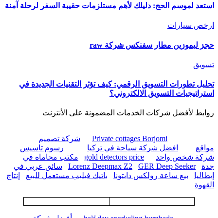
استعد لموسم الحج: دليلك لأهم مستلزمات حقيبة السفر لرحلة آمنة
ارخص سيارات
حجز ليموزين مطار سفنكس شركة raw
تسويق
تحليل تطورات التسويق الرقمي: كيف تؤثر التقنيات الجديدة في
استراتيجيات التسويق الالكتروني؟
روابط لأفضل شركات الخدمات المضمونة على الأنترنت
Private cottages Borjomi
شركة تصميم
مواقع
افضل شركة سياحة في تركيا
رسوم تاسيس
شركة شخص واحد
gold detectors price
مكتب محاماه في
جدة
GER Deep Seeker
Lorenz Deepmax Z2
سائق عربي في
إيطاليا
بيع ساعة رولكس دايتونا
باتيك فيليب مستعمل للبيع
إنتاج
القهوة