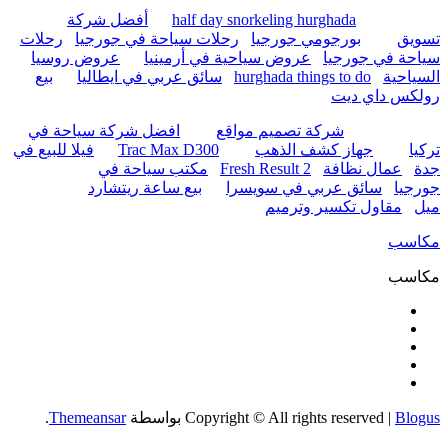
half day snorkeling hurghada
أفضل شركة
تسويق
بورجومي جورجيا
رحلات سياحة في جورجيا
رحلات
سياحة في جورجيا
عروض سياحية في أرمينيا
عروض روسيا
السياحية
hurghada things to do
سائق عربي في ايطاليا
بيع
رولكس داي ديت
شركة تصميم مواقع
افضل شركة سياحة في
تركيا
جهاز كشف الذهب
Trac Max D300
فيلا للبيع في
جدة
عمال نظافة
Fresh Result 2
مكتب سياحة في
جورجيا
سائق عربي في سويسرا
بيع ساعة ريتشارد
ميل
مقاول تكسير وترميم
مكاسب
مكاسب
Blogus
|
Copyright © All rights reserved
بواسطة
Themeansar
.