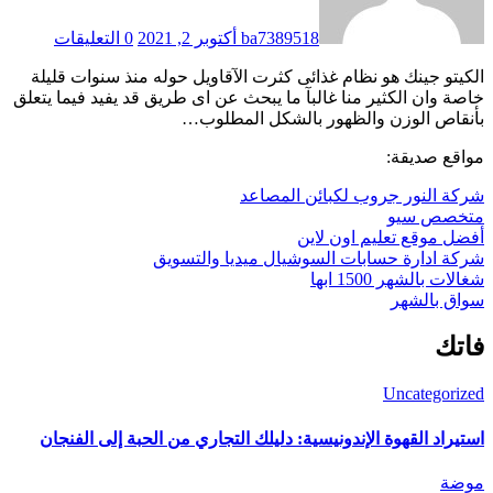
ba7389518
أكتوبر 2, 2021
0 التعليقات
الكيتو جينك هو نظام غذائى كثرت الآقاويل حوله منذ سنوات قليلة
خاصة وان الكثير منا غالبآ ما يبحث عن اى طريق قد يفيد فيما يتعلق
بأنقاص الوزن والظهور بالشكل المطلوب…
مواقع صديقة:
شركة النور جروب لكبائن المصاعد
متخصص سيو
أفضل موقع تعليم اون لاين
شركة ادارة حسابات السوشيال ميديا والتسويق
شغالات بالشهر 1500 ابها
سواق بالشهر
فاتك
Uncategorized
استيراد القهوة الإندونيسية: دليلك التجاري من الحبة إلى الفنجان
موضة