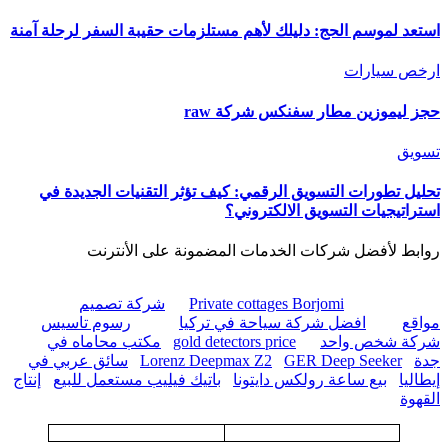
استعد لموسم الحج: دليلك لأهم مستلزمات حقيبة السفر لرحلة آمنة
ارخص سيارات
حجز ليموزين مطار سفنكس شركة raw
تسويق
تحليل تطورات التسويق الرقمي: كيف تؤثر التقنيات الجديدة في
استراتيجيات التسويق الالكتروني؟
روابط لأفضل شركات الخدمات المضمونة على الأنترنت
Private cottages Borjomi
شركة تصميم
مواقع
افضل شركة سياحة في تركيا
رسوم تاسيس
شركة شخص واحد
gold detectors price
مكتب محاماه في
جدة
GER Deep Seeker
Lorenz Deepmax Z2
سائق عربي في
إيطاليا
بيع ساعة رولكس دايتونا
باتيك فيليب مستعمل للبيع
إنتاج
القهوة