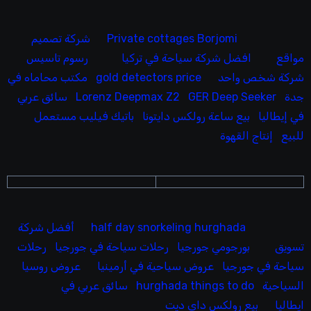
Private cottages Borjomi
شركة تصميم
مواقع
افضل شركة سياحة في تركيا
رسوم تاسيس
شركة شخص واحد
gold detectors price
مكتب محاماه في
جدة
GER Deep Seeker
Lorenz Deepmax Z2
سائق عربي
في إيطاليا
بيع ساعة رولكس دايتونا
باتيك فيليب مستعمل
للبيع
إنتاج القهوة
half day snorkeling hurghada
أفضل شركة
تسويق
بورجومي جورجيا
رحلات سياحة في جورجيا
رحلات
سياحة في جورجيا
عروض سياحية في أرمينيا
عروض روسيا
السياحية
hurghada things to do
سائق عربي في
ايطاليا
بيع رولكس داي ديت