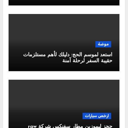
موضة
استعد لموسم الحج: دليلك لأهم مستلزمات
حقيبة السفر لرحلة آمنة
ارخص سيارات
حجز ليموزين مطار سفنكس شركة raw