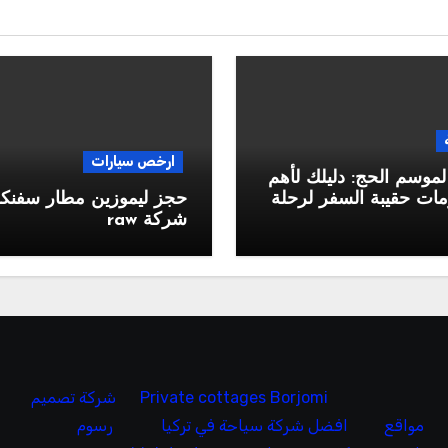
ارخص سيارات
لموسم الحج: دليلك لأهم
ات حقيبة السفر لرحلة
حجز ليموزين مطار سفن
شركة raw
Private cottages Borjomi
شركة تصميم
مواقع
افضل شركة سياحة في تركيا
رسوم