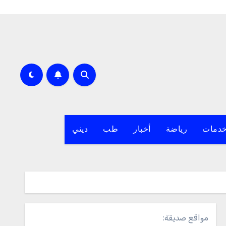
دمات
رياضة
أخبار
طب
ديني
مواقع صديقة: