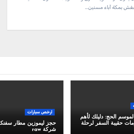
فش بمكة آباء مسنين…
ارخص سيارات
لموسم الحج: دليلك لأهم
ات حقيبة السفر لرحلة
حجز ليموزين مطار سفن
شركة raw