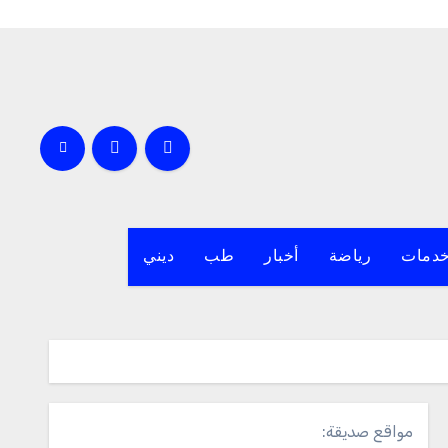
دمات
رياضة
أخبار
طب
ديني
مواقع صديقة: