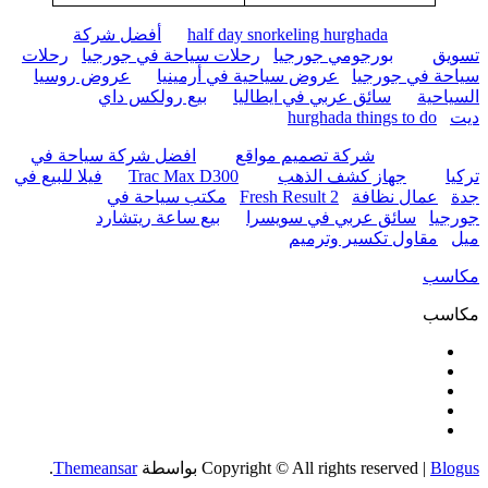
half day snorkeling hurghada
أفضل شركة
تسويق
بورجومي جورجيا
رحلات سياحة في جورجيا
رحلات
سياحة في جورجيا
عروض سياحية في أرمينيا
عروض روسيا
السياحية
سائق عربي في ايطاليا
بيع رولكس داي
ديت
hurghada things to do
شركة تصميم مواقع
افضل شركة سياحة في
تركيا
جهاز كشف الذهب
Trac Max D300
فيلا للبيع في
جدة
عمال نظافة
Fresh Result 2
مكتب سياحة في
جورجيا
سائق عربي في سويسرا
بيع ساعة ريتشارد
ميل
مقاول تكسير وترميم
مكاسب
مكاسب
Blogus
|
Copyright © All rights reserved
بواسطة
Themeansar
.