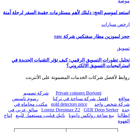
موضة
استعد لموسم الحج: دليلك لأهم مستلزمات حقيبة السفر لرحلة آمنة
ارخص سيارات
حجز ليموزين مطار سفنكس شركة raw
تسويق
تحليل تطورات التسويق الرقمي: كيف تؤثر التقنيات الجديدة في
استراتيجيات التسويق الالكتروني؟
روابط لأفضل شركات الخدمات المضمونة على الأنترنت
Private cottages Borjomi
شركة تصميم
مواقع
افضل شركة سياحة في تركيا
رسوم تاسيس
شركة شخص واحد
gold detectors price
مكتب محاماه في
جدة
GER Deep Seeker
Lorenz Deepmax Z2
سائق عربي في
إيطاليا
بيع ساعة رولكس دايتونا
باتيك فيليب مستعمل للبيع
إنتاج
القهوة