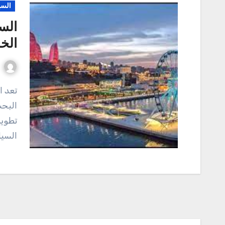
السي
الس
الخا
تعد السياحة فى اذربيجان من الكلمات المفتاحية التى زاد
البحث
تطوير
السيا