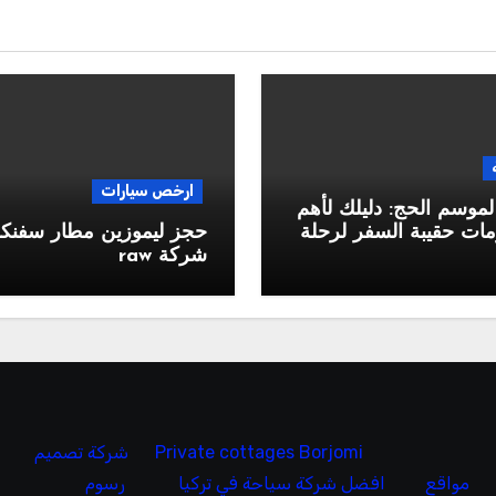
ارخص سيارات
لموسم الحج: دليلك لأهم
ات حقيبة السفر لرحلة
حجز ليموزين مطار سفن
شركة raw
Private cottages Borjomi
شركة تصميم
مواقع
افضل شركة سياحة في تركيا
رسوم