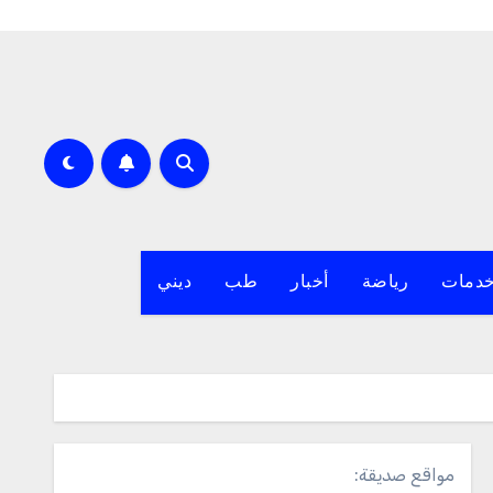
دمات
رياضة
أخبار
طب
ديني
مواقع صديقة: