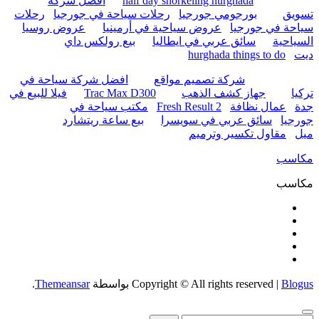
half day snorkeling hurghada
أفضل شركة
تسويق
بورجومي جورجيا
رحلات سياحة في جورجيا
رحلات
سياحة في جورجيا
عروض سياحية في أرمينيا
عروض روسيا
السياحية
سائق عربي في ايطاليا
بيع رولكس داي
ديت
hurghada things to do
شركة تصميم مواقع
افضل شركة سياحة في
تركيا
جهاز كشف الذهب
Trac Max D300
فيلا للبيع في
جدة
عمال نظافة
Fresh Result 2
مكتب سياحة في
جورجيا
سائق عربي في سويسرا
بيع ساعة ريتشارد
ميل
مقاول تكسير وترميم
مكاسب
مكاسب
Blogus
|
Copyright © All rights reserved
بواسطة
Themeansar
.