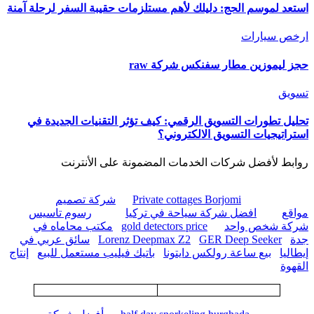
استعد لموسم الحج: دليلك لأهم مستلزمات حقيبة السفر لرحلة آمنة
ارخص سيارات
حجز ليموزين مطار سفنكس شركة raw
تسويق
تحليل تطورات التسويق الرقمي: كيف تؤثر التقنيات الجديدة في
استراتيجيات التسويق الالكتروني؟
روابط لأفضل شركات الخدمات المضمونة على الأنترنت
Private cottages Borjomi
شركة تصميم
مواقع
افضل شركة سياحة في تركيا
رسوم تاسيس
شركة شخص واحد
gold detectors price
مكتب محاماه في
جدة
GER Deep Seeker
Lorenz Deepmax Z2
سائق عربي في
إيطاليا
بيع ساعة رولكس دايتونا
باتيك فيليب مستعمل للبيع
إنتاج
القهوة