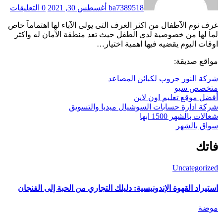
ba7389518
أغسطس 30, 2021
0 التعليقات
غرف نوم الآطفال من اكثر الغرف التى يولى الآباء لها اهتمامآ خاص
لما لها من خصوصية لدى الطفل حيث تعد منطقة الآمان له واكثر
اوقات اليوم يقضيه فيها اهمية اختيار…
مواقع صديقة:
شركة النور جروب لكبائن المصاعد
متخصص سيو
أفضل موقع تعليم اون لاين
شركة ادارة حسابات السوشيال ميديا والتسويق
شغالات بالشهر 1500 ابها
سواق بالشهر
فاتك
Uncategorized
استيراد القهوة الإندونيسية: دليلك التجاري من الحبة إلى الفنجان
موضة