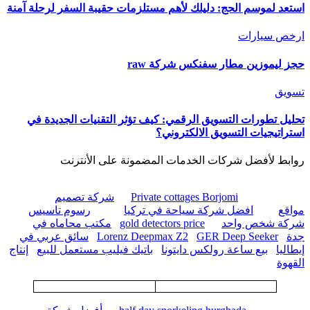
استعد لموسم الحج: دليلك لأهم مستلزمات حقيبة السفر لرحلة آمنة
ارخص سيارات
حجز ليموزين مطار سفنكس شركة raw
تسويق
تحليل تطورات التسويق الرقمي: كيف تؤثر التقنيات الجديدة في
استراتيجيات التسويق الالكتروني؟
روابط لأفضل شركات الخدمات المضمونة على الأنترنت
Private cottages Borjomi
شركة تصميم
مواقع
افضل شركة سياحة في تركيا
رسوم تاسيس
شركة شخص واحد
gold detectors price
مكتب محاماه في
جدة
GER Deep Seeker
Lorenz Deepmax Z2
سائق عربي في
إيطاليا
بيع ساعة رولكس دايتونا
باتيك فيليب مستعمل للبيع
إنتاج
القهوة