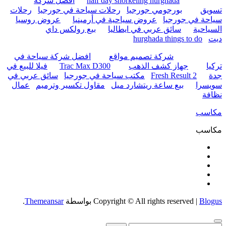
half day snorkeling hurghada
أفضل شركة
تسويق
بورجومي جورجيا
رحلات سياحة في جورجيا
رحلات
سياحة في جورجيا
عروض سياحية في أرمينيا
عروض روسيا
السياحية
سائق عربي في ايطاليا
بيع رولكس داي
ديت
hurghada things to do
شركة تصميم مواقع
افضل شركة سياحة في
تركيا
جهاز كشف الذهب
Trac Max D300
فيلا للبيع في
جدة
Fresh Result 2
مكتب سياحة في جورجيا
سائق عربي في
سويسرا
بيع ساعة ريتشارد ميل
مقاول تكسير وترميم
عمال
نظافة
مكاسب
مكاسب
Blogus
|
Copyright © All rights reserved
بواسطة
Themeansar
.