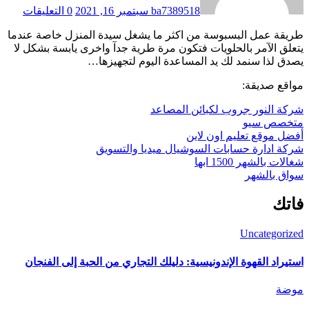
ba7389518
سبتمبر 16, 2021
0 التعليقات
طريقة عمل البسبوسة من اكثر ما يشغل سيدة المنزل خاصة عندما
يتعلق الآمر بالحلويات فتكون مرة طرية جدآ واخرى يابسة بشكل لا
يصدق لذا سنمد لك يد المساعدة اليوم لتجهيزها…
مواقع صديقة:
شركة النور جروب لكبائن المصاعد
متخصص سيو
أفضل موقع تعليم اون لاين
شركة ادارة حسابات السوشيال ميديا والتسويق
شغالات بالشهر 1500 ابها
سواق بالشهر
فاتك
Uncategorized
استيراد القهوة الإندونيسية: دليلك التجاري من الحبة إلى الفنجان
موضة