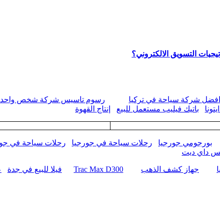
يجيات التسويق الالكتروني؟
فضل شركة سياحة في تركيا
رسوم تاسيس شركة شخص واحد
تونا
باتيك فيليب مستعمل للبيع
إنتاج القهوة
بورجومي جورجيا
رحلات سياحة في جورجيا
رحلات سياحة في جور
كس داي ديت
جهاز كشف الذهب
Trac Max D300
فيلا للبيع في جدة
ع