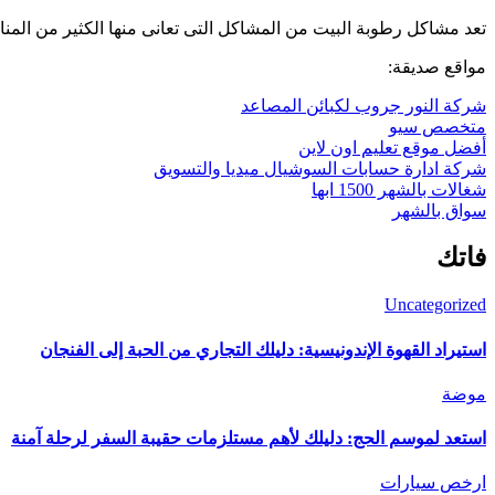
تعد مشاكل رطوبة البيت من المشاكل التى تعانى منها الكثير من الم
مواقع صديقة:
شركة النور جروب لكبائن المصاعد
متخصص سيو
أفضل موقع تعليم اون لاين
شركة ادارة حسابات السوشيال ميديا والتسويق
شغالات بالشهر 1500 ابها
سواق بالشهر
فاتك
Uncategorized
استيراد القهوة الإندونيسية: دليلك التجاري من الحبة إلى الفنجان
موضة
استعد لموسم الحج: دليلك لأهم مستلزمات حقيبة السفر لرحلة آمنة
ارخص سيارات