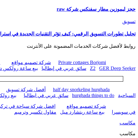
حجز ليموزين مطار سفنكس شركة raw
تسويق
تحليل تطورات التسويق الرقمي: كيف تؤثر التقنيات الجديدة في استرات
روابط لأفضل شركات الخدمات المضمونة على الأنترنت
Private cottages Borjomi
شركة تصميم مواقع
ا
GER Deep Seeker
Z2
سائق عربي في إيطاليا
بيع ساعة رولكس داي
half day snorkeling hurghada
أفضل شركة تسويق
السياحية
hurghada things to do
سائق عربي في ايطاليا
بيع رول
شركة تصميم مواقع
افضل شركة سياحة في تركيا
في سويسرا
بيع ساعة ريتشارد ميل
مقاول تكسير وترميم
مكاسب
مكاسب