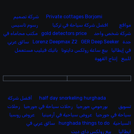
Private cottages Borjomi
شركة تصميم
مواقع
افضل شركة سياحة في تركيا
رسوم تاسيس
شركة شخص واحد
gold detectors price
مكتب محاماه في
جدة
GER Deep Seeker
Lorenz Deepmax Z2
سائق عربي
في إيطاليا
بيع ساعة رولكس دايتونا
باتيك فيليب مستعمل
للبيع
إنتاج القهوة
half day snorkeling hurghada
أفضل شركة
تسويق
بورجومي جورجيا
رحلات سياحة في جورجيا
رحلات
سياحة في جورجيا
عروض سياحية في أرمينيا
عروض روسيا
السياحية
hurghada things to do
سائق عربي في
ايطاليا
بيع رولكس داي ديت