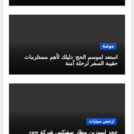
موضة
استعد لموسم الحج: دليلك لأهم مستلزمات
حقيبة السفر لرحلة آمنة
ارخص سيارات
حجز ليموزين مطار سفنكس شركة raw