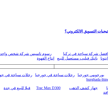
يجيات التسويق الالكتروني؟
فضل شركة سياحة في تركيا
رسوم تاسيس شركة شخص واحد
تونا
باتيك فيليب مستعمل للبيع
إنتاج القهوة
بورجومي جورجيا
رحلات سياحة في جورجيا
رحلات سياحة في جور
hurghada thin
جهاز كشف الذهب
Trac Max D300
فيلا للبيع في جدة
فة