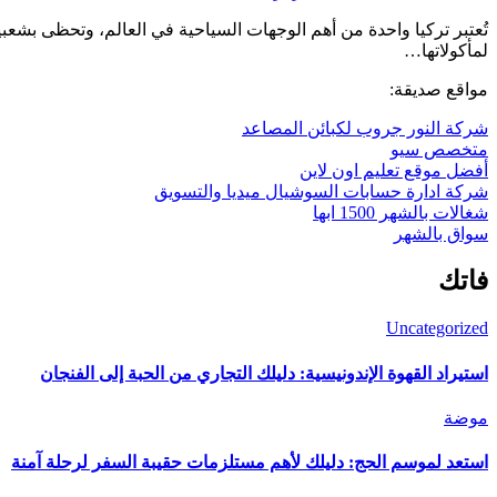
تُعتبر تركيا واحدة من أهم الوجهات السياحية في العالم، وتحظى بشعبية كبيرة بين المسافرين من مختلف أنحاء العالم، وذلك بفضل تنوعها الطبيعي الخلاب وتاريخها الغني وثقافتها المتنوعة والمذاق الشهي
لمأكولاتها…
مواقع صديقة:
شركة النور جروب لكبائن المصاعد
متخصص سيو
أفضل موقع تعليم اون لاين
شركة ادارة حسابات السوشيال ميديا والتسويق
شغالات بالشهر 1500 ابها
سواق بالشهر
فاتك
Uncategorized
استيراد القهوة الإندونيسية: دليلك التجاري من الحبة إلى الفنجان
موضة
استعد لموسم الحج: دليلك لأهم مستلزمات حقيبة السفر لرحلة آمنة