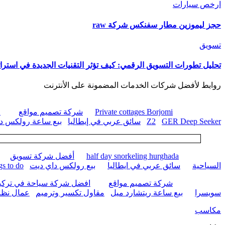
ارخص سيارات
حجز ليموزين مطار سفنكس شركة raw
تسويق
تحليل تطورات التسويق الرقمي: كيف تؤثر التقنيات الجديدة في استرات
روابط لأفضل شركات الخدمات المضمونة على الأنترنت
Private cottages Borjomi
شركة تصميم مواقع
ا
GER Deep Seeker
Z2
سائق عربي في إيطاليا
بيع ساعة رولكس داي
half day snorkeling hurghada
أفضل شركة تسويق
السياحية
سائق عربي في ايطاليا
بيع رولكس داي ديت
gs to do
شركة تصميم مواقع
افضل شركة سياحة في تركيا
سويسرا
بيع ساعة ريتشارد ميل
مقاول تكسير وترميم
عمال نظا
مكاسب