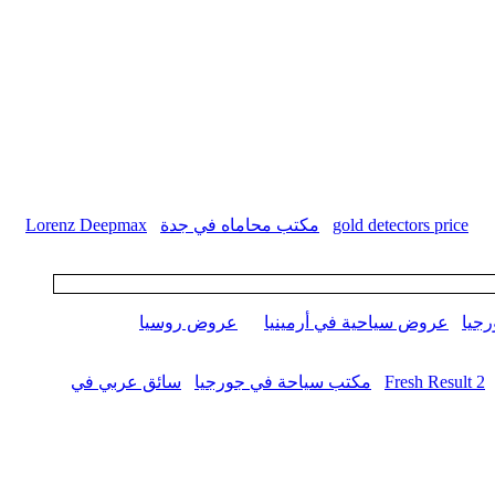
gold detectors price
مكتب محاماه في جدة
Lorenz Deepmax
جيا
عروض سياحية في أرمينيا
عروض روسيا
Fresh Result 2
مكتب سياحة في جورجيا
سائق عربي في