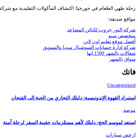
رحلة طهي الطعام في جورجيا: اكتشاف المأكولات التقليدية مع شركة
مواقع صديقة:
شركة النور جروب لكبائن المصاعد
متخصص سيو
أفضل موقع تعليم اون لاين
شركة ادارة حسابات السوشيال ميديا والتسويق
شغالات بالشهر 1500 ابها
سواق بالشهر
فاتك
Uncategorized
استيراد القهوة الإندونيسية: دليلك التجاري من الحبة إلى الفنجان
موضة
استعد لموسم الحج: دليلك لأهم مستلزمات حقيبة السفر لرحلة آمنة
ارخص سيارات