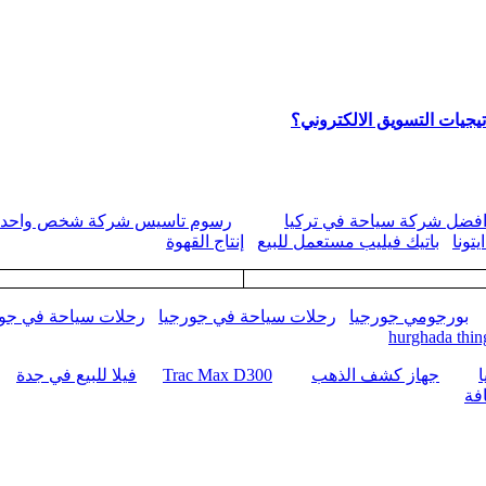
يجيات التسويق الالكتروني؟
فضل شركة سياحة في تركيا
رسوم تاسيس شركة شخص واحد
تونا
باتيك فيليب مستعمل للبيع
إنتاج القهوة
بورجومي جورجيا
رحلات سياحة في جورجيا
رحلات سياحة في جور
hurghada thin
جهاز كشف الذهب
Trac Max D300
فيلا للبيع في جدة
فة