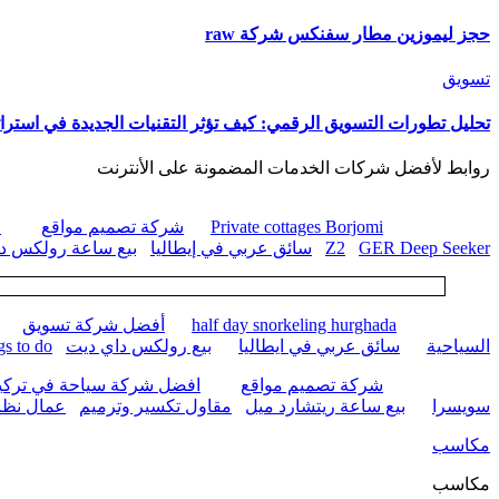
حجز ليموزين مطار سفنكس شركة raw
تسويق
تحليل تطورات التسويق الرقمي: كيف تؤثر التقنيات الجديدة في استرات
روابط لأفضل شركات الخدمات المضمونة على الأنترنت
Private cottages Borjomi
شركة تصميم مواقع
ا
GER Deep Seeker
Z2
سائق عربي في إيطاليا
بيع ساعة رولكس داي
half day snorkeling hurghada
أفضل شركة تسويق
السياحية
سائق عربي في ايطاليا
بيع رولكس داي ديت
gs to do
شركة تصميم مواقع
افضل شركة سياحة في تركيا
سويسرا
بيع ساعة ريتشارد ميل
مقاول تكسير وترميم
عمال نظا
مكاسب
مكاسب