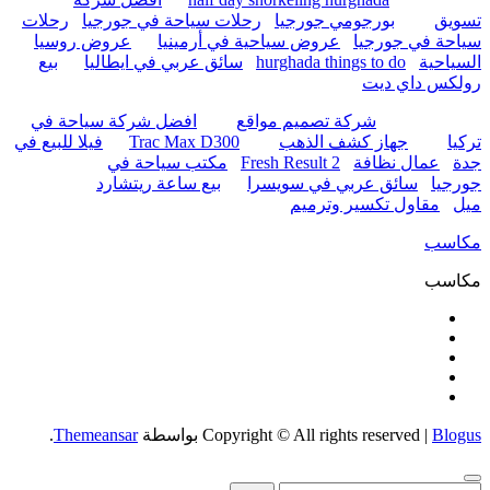
تسويق
بورجومي جورجيا
رحلات سياحة في جورجيا
رحلات
سياحة في جورجيا
عروض سياحية في أرمينيا
عروض روسيا
السياحية
hurghada things to do
سائق عربي في ايطاليا
بيع
رولكس داي ديت
شركة تصميم مواقع
افضل شركة سياحة في
تركيا
جهاز كشف الذهب
Trac Max D300
فيلا للبيع في
جدة
عمال نظافة
Fresh Result 2
مكتب سياحة في
جورجيا
سائق عربي في سويسرا
بيع ساعة ريتشارد
ميل
مقاول تكسير وترميم
مكاسب
مكاسب
Blogus
|
Copyright © All rights reserved
بواسطة
Themeansar
.