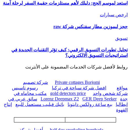
استعد لموسم الحج: دليلك لأهم مستلزمات حقيبة السفر لرحلة آمنة
ارخص سيارات
حجز ليموزين مطار سفنكس شركة raw
تسويق
تحليل تطورات التسويق الرقمي: كيف تؤثر التقنيات الجديدة في
استراتيجيات التسويق الالكتروني؟
روابط لأفضل شركات الخدمات المضمونة على الأنترنت
Private cottages Borjomi
شركة تصميم
مواقع
افضل شركة سياحة في تركيا
رسوم تاسيس
شركة شخص واحد
gold detectors price
مكتب محاماه في
جدة
GER Deep Seeker
Lorenz Deepmax Z2
سائق عربي في
إيطاليا
بيع ساعة رولكس دايتونا
باتيك فيليب مستعمل للبيع
إنتاج
القهوة
half day snorkeling hurghada
أفضل شركة