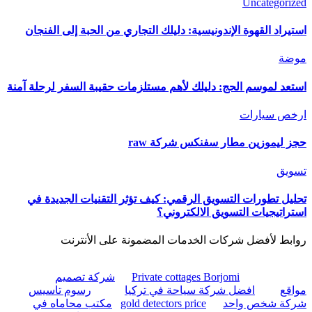
Uncategorized
استيراد القهوة الإندونيسية: دليلك التجاري من الحبة إلى الفنجان
موضة
استعد لموسم الحج: دليلك لأهم مستلزمات حقيبة السفر لرحلة آمنة
ارخص سيارات
حجز ليموزين مطار سفنكس شركة raw
تسويق
تحليل تطورات التسويق الرقمي: كيف تؤثر التقنيات الجديدة في
استراتيجيات التسويق الالكتروني؟
روابط لأفضل شركات الخدمات المضمونة على الأنترنت
Private cottages Borjomi
شركة تصميم
مواقع
افضل شركة سياحة في تركيا
رسوم تاسيس
شركة شخص واحد
gold detectors price
مكتب محاماه في