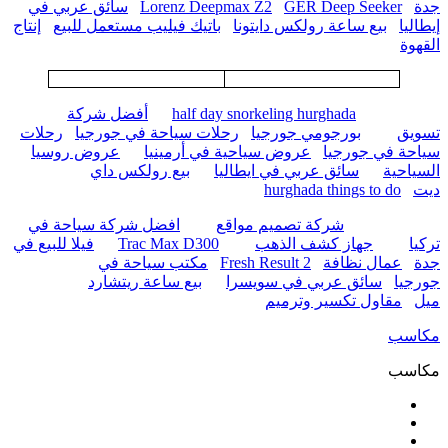
جدة
GER Deep Seeker
Lorenz Deepmax Z2
سائق عربي في
إيطاليا
بيع ساعة رولكس دايتونا
باتيك فيليب مستعمل للبيع
إنتاج
القهوة
half day snorkeling hurghada
أفضل شركة
تسويق
بورجومي جورجيا
رحلات سياحة في جورجيا
رحلات
سياحة في جورجيا
عروض سياحية في أرمينيا
عروض روسيا
السياحية
سائق عربي في ايطاليا
بيع رولكس داي
ديت
hurghada things to do
شركة تصميم مواقع
افضل شركة سياحة في
تركيا
جهاز كشف الذهب
Trac Max D300
فيلا للبيع في
جدة
عمال نظافة
Fresh Result 2
مكتب سياحة في
جورجيا
سائق عربي في سويسرا
بيع ساعة ريتشارد
ميل
مقاول تكسير وترميم
مكاسب
مكاسب