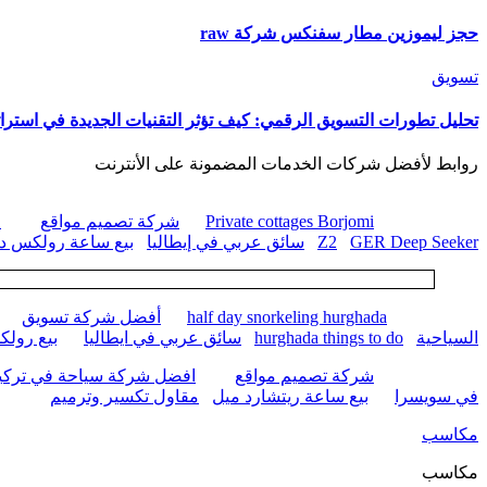
حجز ليموزين مطار سفنكس شركة raw
تسويق
تحليل تطورات التسويق الرقمي: كيف تؤثر التقنيات الجديدة في استرات
روابط لأفضل شركات الخدمات المضمونة على الأنترنت
Private cottages Borjomi
شركة تصميم مواقع
ا
GER Deep Seeker
Z2
سائق عربي في إيطاليا
بيع ساعة رولكس داي
half day snorkeling hurghada
أفضل شركة تسويق
السياحية
hurghada things to do
سائق عربي في ايطاليا
بيع رول
شركة تصميم مواقع
افضل شركة سياحة في تركيا
في سويسرا
بيع ساعة ريتشارد ميل
مقاول تكسير وترميم
مكاسب
مكاسب