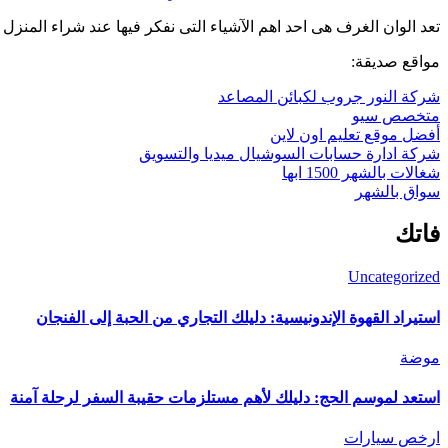
تعد الوان الغرف هى احد اهم الآشياء التى نفكر فيها عند شراء المنزل ا
مواقع صديقة:
شركة النور جروب لكبائن المصاعد
متخصص سيو
أفضل موقع تعليم اون لاين
شركة ادارة حسابات السوشيال ميديا والتسويق
شغالات بالشهر 1500 ابها
سواق بالشهر
فاتك
Uncategorized
استيراد القهوة الإندونيسية: دليلك التجاري من الحبة إلى الفنجان
موضة
استعد لموسم الحج: دليلك لأهم مستلزمات حقيبة السفر لرحلة آمنة
ارخص سيارات