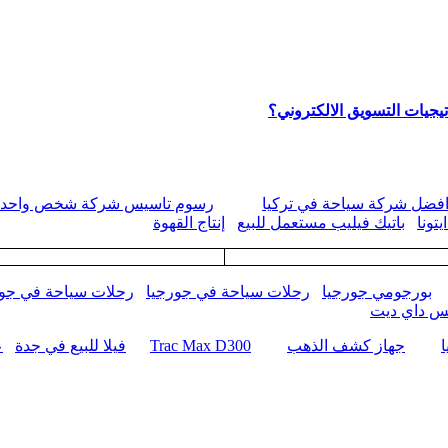
يجيات التسويق الالكتروني؟
فضل شركة سياحة في تركيا
رسوم تاسيس شركة شخص واحد
تونا
باتيك فيليب مستعمل للبيع
إنتاج القهوة
بورجومي جورجيا
رحلات سياحة في جورجيا
رحلات سياحة في جور
كس داي ديت
جهاز كشف الذهب
Trac Max D300
فيلا للبيع في جدة
ع