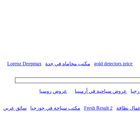
gold detectors price
مكتب محاماه في جدة
Lorenz Deepmax
جيا
عروض سياحية في أرمينيا
عروض روسيا
مال نظافة
Fresh Result 2
مكتب سياحة في جورجيا
سائق عربي