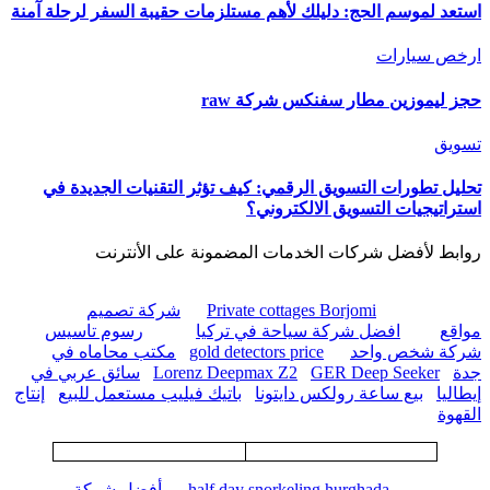
استعد لموسم الحج: دليلك لأهم مستلزمات حقيبة السفر لرحلة آمنة
ارخص سيارات
حجز ليموزين مطار سفنكس شركة raw
تسويق
تحليل تطورات التسويق الرقمي: كيف تؤثر التقنيات الجديدة في
استراتيجيات التسويق الالكتروني؟
روابط لأفضل شركات الخدمات المضمونة على الأنترنت
Private cottages Borjomi
شركة تصميم
مواقع
افضل شركة سياحة في تركيا
رسوم تاسيس
شركة شخص واحد
gold detectors price
مكتب محاماه في
جدة
GER Deep Seeker
Lorenz Deepmax Z2
سائق عربي في
إيطاليا
بيع ساعة رولكس دايتونا
باتيك فيليب مستعمل للبيع
إنتاج
القهوة
half day snorkeling hurghada
أفضل شركة