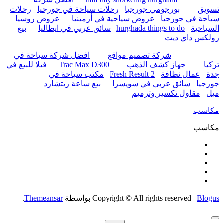
تسويق
بورجومي جورجيا
رحلات سياحة في جورجيا
رحلات
سياحة في جورجيا
عروض سياحية في أرمينيا
عروض روسيا
السياحية
hurghada things to do
سائق عربي في ايطاليا
بيع
رولكس داي ديت
شركة تصميم مواقع
افضل شركة سياحة في
تركيا
جهاز كشف الذهب
Trac Max D300
فيلا للبيع في
جدة
عمال نظافة
Fresh Result 2
مكتب سياحة في
جورجيا
سائق عربي في سويسرا
بيع ساعة ريتشارد
ميل
مقاول تكسير وترميم
مكاسب
مكاسب
Blogus
|
Copyright © All rights reserved
بواسطة
Themeansar
.