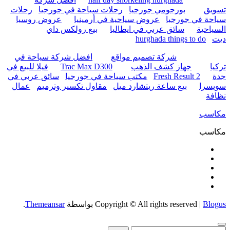
تسويق
بورجومي جورجيا
رحلات سياحة في جورجيا
رحلات
سياحة في جورجيا
عروض سياحية في أرمينيا
عروض روسيا
السياحية
سائق عربي في ايطاليا
بيع رولكس داي
ديت
hurghada things to do
شركة تصميم مواقع
افضل شركة سياحة في
تركيا
جهاز كشف الذهب
Trac Max D300
فيلا للبيع في
جدة
Fresh Result 2
مكتب سياحة في جورجيا
سائق عربي في
سويسرا
بيع ساعة ريتشارد ميل
مقاول تكسير وترميم
عمال
نظافة
مكاسب
مكاسب
Blogus
|
Copyright © All rights reserved
بواسطة
Themeansar
.