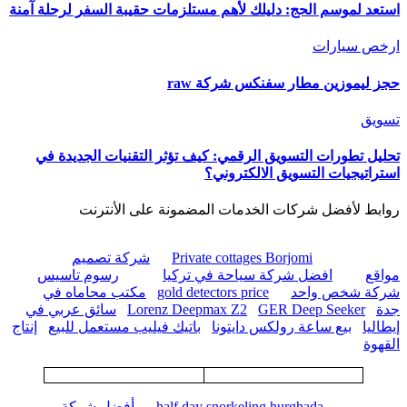
استعد لموسم الحج: دليلك لأهم مستلزمات حقيبة السفر لرحلة آمنة
ارخص سيارات
حجز ليموزين مطار سفنكس شركة raw
تسويق
تحليل تطورات التسويق الرقمي: كيف تؤثر التقنيات الجديدة في
استراتيجيات التسويق الالكتروني؟
روابط لأفضل شركات الخدمات المضمونة على الأنترنت
Private cottages Borjomi
شركة تصميم
مواقع
افضل شركة سياحة في تركيا
رسوم تاسيس
شركة شخص واحد
gold detectors price
مكتب محاماه في
جدة
GER Deep Seeker
Lorenz Deepmax Z2
سائق عربي في
إيطاليا
بيع ساعة رولكس دايتونا
باتيك فيليب مستعمل للبيع
إنتاج
القهوة
half day snorkeling hurghada
أفضل شركة