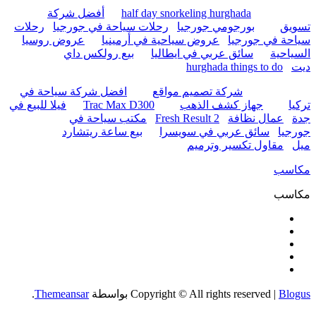
half day snorkeling hurghada
أفضل شركة
تسويق
بورجومي جورجيا
رحلات سياحة في جورجيا
رحلات
سياحة في جورجيا
عروض سياحية في أرمينيا
عروض روسيا
السياحية
سائق عربي في ايطاليا
بيع رولكس داي
ديت
hurghada things to do
شركة تصميم مواقع
افضل شركة سياحة في
تركيا
جهاز كشف الذهب
Trac Max D300
فيلا للبيع في
جدة
عمال نظافة
Fresh Result 2
مكتب سياحة في
جورجيا
سائق عربي في سويسرا
بيع ساعة ريتشارد
ميل
مقاول تكسير وترميم
مكاسب
مكاسب
Blogus
|
Copyright © All rights reserved
بواسطة
Themeansar
.