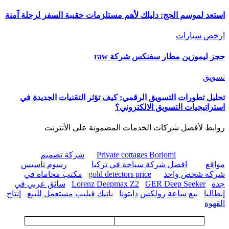
استعد لموسم الحج: دليلك لأهم مستلزمات حقيبة السفر لرحلة آمنة
ارخص سيارات
حجز ليموزين مطار سفنكس شركة raw
تسويق
تحليل تطورات التسويق الرقمي: كيف تؤثر التقنيات الجديدة في
استراتيجيات التسويق الالكتروني؟
روابط لأفضل شركات الخدمات المضمونة على الأنترنت
Private cottages Borjomi
شركة تصميم
مواقع
افضل شركة سياحة في تركيا
رسوم تاسيس
شركة شخص واحد
gold detectors price
مكتب محاماه في
جدة
GER Deep Seeker
Lorenz Deepmax Z2
سائق عربي في
إيطاليا
بيع ساعة رولكس دايتونا
باتيك فيليب مستعمل للبيع
إنتاج
القهوة