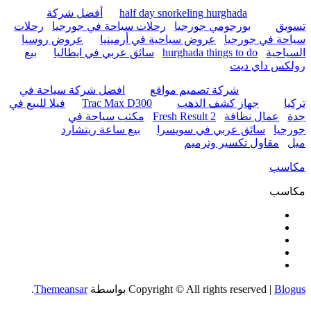
half day snorkeling hurghada
أفضل شركة
تسويق
بورجومي جورجيا
رحلات سياحة في جورجيا
رحلات
سياحة في جورجيا
عروض سياحية في أرمينيا
عروض روسيا
السياحية
hurghada things to do
سائق عربي في ايطاليا
بيع
رولكس داي ديت
شركة تصميم مواقع
افضل شركة سياحة في
تركيا
جهاز كشف الذهب
Trac Max D300
فيلا للبيع في
جدة
عمال نظافة
Fresh Result 2
مكتب سياحة في
جورجيا
سائق عربي في سويسرا
بيع ساعة ريتشارد
ميل
مقاول تكسير وترميم
مكاسب
مكاسب
Blogus
|
Copyright © All rights reserved
بواسطة
Themeansar
.