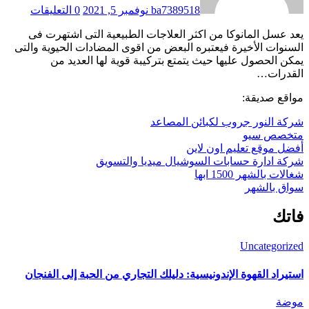
ba7389518
نوفمبر 5, 2021
0 التعليقات
يعد عسل المانوكا من اكثر العلاجات الطبيعية التى اشتهرت فى
السنوات الأخيرة فيعتبره البعض من اقوى المضادات الحيوية والتى
يمكن الحصول عليها حيث يتمتع بتركيبة قوية لها العديد من
القدرات…
مواقع صديقة:
شركة النور جروب لكبائن المصاعد
متخصص سيو
أفضل موقع تعليم اون لاين
شركة ادارة حسابات السوشيال ميديا والتسويق
شغالات بالشهر 1500 ابها
سواق بالشهر
فاتك
Uncategorized
استيراد القهوة الإندونيسية: دليلك التجاري من الحبة إلى الفنجان
موضة