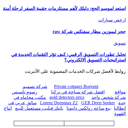
استعد لموسم الحج: دليلك لأهم مستلزمات حقيبة السفر لرحلة آمنة
ارخص سيارات
حجز ليموزين مطار سفنكس شركة raw
تسويق
تحليل تطورات التسويق الرقمي: كيف تؤثر التقنيات الجديدة في
استراتيجيات التسويق الالكتروني؟
روابط لأفضل شركات الخدمات المضمونة على الأنترنت
Private cottages Borjomi
شركة تصميم
مواقع
افضل شركة سياحة في تركيا
رسوم تاسيس
شركة شخص واحد
gold detectors price
مكتب محاماه في
جدة
GER Deep Seeker
Lorenz Deepmax Z2
سائق عربي في
إيطاليا
بيع ساعة رولكس دايتونا
باتيك فيليب مستعمل للبيع
إنتاج
القهوة