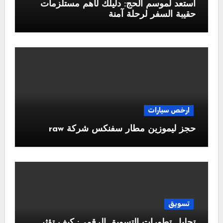
استعد لموسم الحج: دليلك لأهم مستلزمات
حقيبة السفر لرحلة آمنة
ارخص سيارات
حجز ليموزين مطار سفنكس شركة raw
تسويق
تحليل تطورات التسويق الرقمي: كيف تؤثر