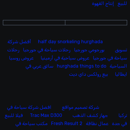
للبيع
إنتاج القهوة
half day snorkeling hurghada
أفضل شركة
تسويق
بورجومي جورجيا
رحلات سياحة في جورجيا
رحلات
سياحة في جورجيا
عروض سياحية في أرمينيا
عروض روسيا
السياحية
hurghada things to do
سائق عربي في
ايطاليا
بيع رولكس داي ديت
شركة تصميم مواقع
افضل شركة سياحة في
تركيا
جهاز كشف الذهب
Trac Max D300
فيلا للبيع
في جدة
عمال نظافة
Fresh Result 2
مكتب سياحة في