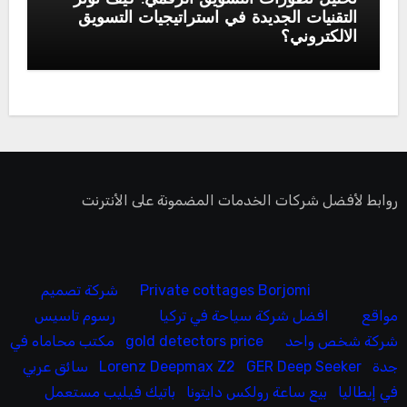
التقنيات الجديدة في استراتيجيات التسويق
الالكتروني؟
روابط لأفضل شركات الخدمات المضمونة على الأنترنت
Private cottages Borjomi
شركة تصميم
مواقع
افضل شركة سياحة في تركيا
رسوم تاسيس
شركة شخص واحد
gold detectors price
مكتب محاماه في
جدة
GER Deep Seeker
Lorenz Deepmax Z2
سائق عربي
في إيطاليا
بيع ساعة رولكس دايتونا
باتيك فيليب مستعمل