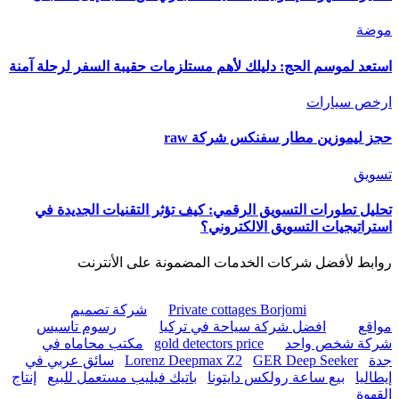
موضة
استعد لموسم الحج: دليلك لأهم مستلزمات حقيبة السفر لرحلة آمنة
ارخص سيارات
حجز ليموزين مطار سفنكس شركة raw
تسويق
تحليل تطورات التسويق الرقمي: كيف تؤثر التقنيات الجديدة في
استراتيجيات التسويق الالكتروني؟
روابط لأفضل شركات الخدمات المضمونة على الأنترنت
Private cottages Borjomi
شركة تصميم
مواقع
افضل شركة سياحة في تركيا
رسوم تاسيس
شركة شخص واحد
gold detectors price
مكتب محاماه في
جدة
GER Deep Seeker
Lorenz Deepmax Z2
سائق عربي في
إيطاليا
بيع ساعة رولكس دايتونا
باتيك فيليب مستعمل للبيع
إنتاج
القهوة