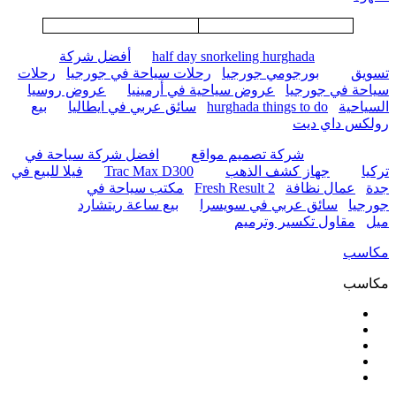
half day snorkeling hurghada
أفضل شركة
تسويق
بورجومي جورجيا
رحلات سياحة في جورجيا
رحلات
سياحة في جورجيا
عروض سياحية في أرمينيا
عروض روسيا
السياحية
hurghada things to do
سائق عربي في ايطاليا
بيع
رولكس داي ديت
شركة تصميم مواقع
افضل شركة سياحة في
تركيا
جهاز كشف الذهب
Trac Max D300
فيلا للبيع في
جدة
عمال نظافة
Fresh Result 2
مكتب سياحة في
جورجيا
سائق عربي في سويسرا
بيع ساعة ريتشارد
ميل
مقاول تكسير وترميم
مكاسب
مكاسب