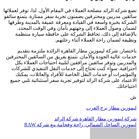
تضع شركة الرائد مصلحة العملاء في المقام الأول. لذا، توفر لعملائها
سائقين مدربين ومحترفين يضمنون تجربة سفر ممتازة. يتمتع سائقو
الشركة بخبرة واسعة في القيادة ومعرفة عميقة بالمدينة وطرقها
لضمان وصول العملاء إلى وجهتهم بأمان وفي الوقت المحدد.
بالإضافة إلى ذلك، تحافظ الشركة على حافظة سيارة منتظمة
ونظيفة لضمان راحة العملاء أثناء رحلتهم.
باختصار، شركة ليموزين مطار القاهرة الرائدة ملتزمة بتقديم
خدمات عالية الجودة والأمان. تتمتع بفريق من السائقين المحترفين
والمدربين وتوفر سائقين مرافقين لتلبية احتياجات العملاء بكل
احترافية. سواء كنت تحتاج إلى خدمات النقل التنفيذي للشركات
والمؤتمرات أو خدمات النقل الخاصة للأفراد والعائلات، يمكنك
الاعتماد على شركة الرائد لتوفير تجربة سفر استثنائية تلبي جميع
احتياجاتك.
ش
ليموزين مطار برج العرب
تصفّح
شركة ليموزين مطار القاهرة شركة الرائد
ليموزين الساحل الشمالي: راحة وفخامة مع شركة RAW
المقالات