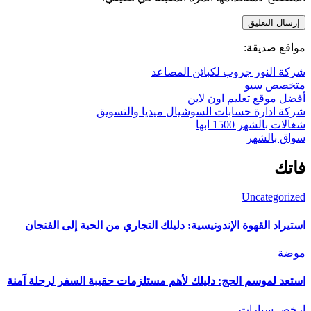
مواقع صديقة:
شركة النور جروب لكبائن المصاعد
متخصص سيو
أفضل موقع تعليم اون لاين
شركة ادارة حسابات السوشيال ميديا والتسويق
شغالات بالشهر 1500 ابها
سواق بالشهر
فاتك
Uncategorized
استيراد القهوة الإندونيسية: دليلك التجاري من الحبة إلى الفنجان
موضة
استعد لموسم الحج: دليلك لأهم مستلزمات حقيبة السفر لرحلة آمنة
ارخص سيارات