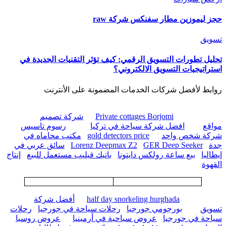
حجز ليموزين مطار سفنكس شركة raw
تسويق
تحليل تطورات التسويق الرقمي: كيف تؤثر التقنيات الجديدة في
استراتيجيات التسويق الالكتروني؟
روابط لأفضل شركات الخدمات المضمونة على الأنترنت
Private cottages Borjomi
شركة تصميم
مواقع
افضل شركة سياحة في تركيا
رسوم تاسيس
شركة شخص واحد
gold detectors price
مكتب محاماه في
جدة
GER Deep Seeker
Lorenz Deepmax Z2
سائق عربي في
إيطاليا
بيع ساعة رولكس دايتونا
باتيك فيليب مستعمل للبيع
إنتاج
القهوة
half day snorkeling hurghada
أفضل شركة
تسويق
بورجومي جورجيا
رحلات سياحة في جورجيا
رحلات
سياحة في جورجيا
عروض سياحية في أرمينيا
عروض روسيا