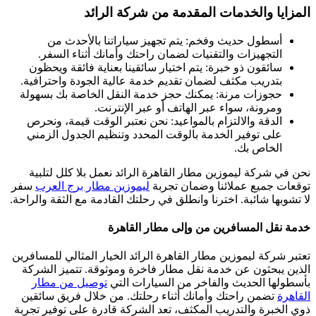
المزايا والخدمات المقدمة من شركة الرائد
أسطول حديث وفخم: يتم تجهيز سياراتنا بالأحدث من
التجهيزات والتقنيات لضمان راحتك وأمانك أثناء السفر.
سائقون ذو خبرة: يتم اختيار سائقينا بعناية فائقة ويحظون
بتدريب مكثف لضمان تقديم خدمة عالية الجودة واحترافية.
حجوزات مرنة: يمكنك حجز خدمة النقل الخاصة بك بسهولة
ومرونة، سواء عبر الهاتف أو عبر الإنترنت.
الدقة والالتزام بالمواعيد: نحن نعتبر الوقت قيمة، ونحرص
على توفير الخدمة بالوقت المحدد وتنظيم الجدول الزمني
الخاص بك.
نحن في شركة ليموزين مطار القاهرة الرائد نعمل بلا كلل لتلبية
توقعات جميع عملائنا وضمان تجربة
ليموزين مطار برج العرب
سفر
لا تشوبها شائبة. اخترنا وانطلق في رحلتك القادمة مع الثقة والراحة.
خدمة نقل المسافرين من وإلى مطار القاهرة
تعتبر شركة ليموزين مطار القاهرة الرائد الخيار المثالي للمسافرين
الذين يبحثون عن خدمة نقل مطار فاخرة وموثوقة. تتميز الشركة
بأسطولها الحديث والفاخر من السيارات التي
توصيل من مطار
القاهرة
تضمن راحتك وأمانك أثناء رحلتك. من خلال فريق سائقين
ذوي الخبرة والتدريب المكثف، تعد الشركة قادرة على توفير تجربة