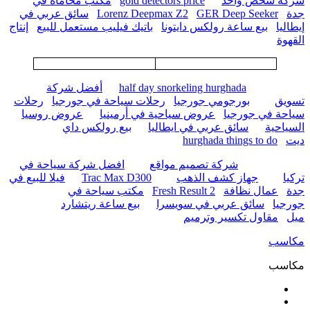
شركة شخص واحد
gold detectors price
مكتب محاماه في
جدة
GER Deep Seeker
Lorenz Deepmax Z2
سائق عربي في
إيطاليا
بيع ساعة رولكس دايتونا
باتيك فيليب مستعمل للبيع
إنتاج
القهوة
half day snorkeling hurghada
أفضل شركة
تسويق
بورجومي جورجيا
رحلات سياحة في جورجيا
رحلات
سياحة في جورجيا
عروض سياحية في أرمينيا
عروض روسيا
السياحية
سائق عربي في ايطاليا
بيع رولكس داي
ديت
hurghada things to do
شركة تصميم مواقع
افضل شركة سياحة في
تركيا
جهاز كشف الذهب
Trac Max D300
فيلا للبيع في
جدة
عمال نظافة
Fresh Result 2
مكتب سياحة في
جورجيا
سائق عربي في سويسرا
بيع ساعة ريتشارد
ميل
مقاول تكسير وترميم
مكاسب
مكاسب