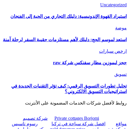
Uncategorized
استيراد القهوة الإندونيسية: دليلك التجاري من الحبة إلى الفنجان
موضة
استعد لموسم الحج: دليلك لأهم مستلزمات حقيبة السفر لرحلة آمنة
ارخص سيارات
حجز ليموزين مطار سفنكس شركة raw
تسويق
تحليل تطورات التسويق الرقمي: كيف تؤثر التقنيات الجديدة في
استراتيجيات التسويق الالكتروني؟
روابط لأفضل شركات الخدمات المضمونة على الأنترنت
Private cottages Borjomi
شركة تصميم
مواقع
افضل شركة سياحة في تركيا
رسوم تاسيس