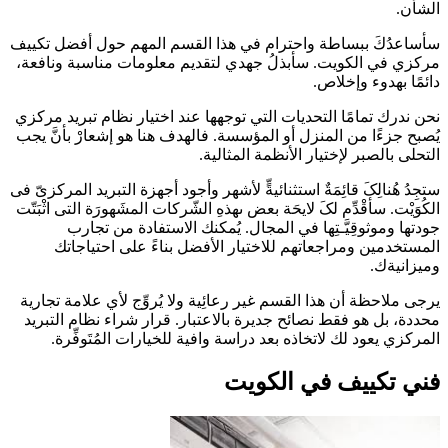
الشأن.
سأساعدُكَ ببساطة واحترام في هذا القسم المهم حول أفضل تكييف
مركزي في الكويت. سأبذلُ جهدي لتقديم معلومات مناسبة ونافعة،
دائمًا بهدوء وإخلاص.
نحن ندرك تمامًا التحديات التي توجهها عند اختيار نظام تبريد مركزي
يُصبح جزءًا من المنزل أو المؤسسة. فالهدف هنا هو إشعارْ بأنَّ يجب
التحلى بالصبر لإختیار الأنظمة المثالية.
ستجِدُ هُنالِکَ قائِمَةٌ استثنائيةٍّ لأشهر وأجود أجهزة التبرید المرکزیّ فی
الکُوَیْت. سأقْدِّم لکَ لایحَة بعض ىھذەِ الشّرکات المشَهورَة التی اثْبَتّت
جودتها وموثوقِيَّـتِھا في المجال. يُمکنك الاستفادة من تجارب
المستخدمين ومراجعاتهم للاختيار الأفضل بناءً على احتياجاتك
وميزانيةك.
يرجى ملاحظة أن هذا القسم غير رعائِية ولا يُروِّج لأي علامة تجارية
محددة، بل هو فقط نصائح جديرة بالاعتبار. قرار شراء نظام التبريد
المركزي يعود لك لاتخاذه بعد دراسة وافية للخيارات المُتَوفِّرة.
فني تكييف في الكويت