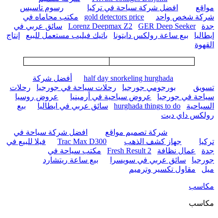
مواقع
افضل شركة سياحة في تركيا
رسوم تاسيس
شركة شخص واحد
gold detectors price
مكتب محاماه في
جدة
GER Deep Seeker
Lorenz Deepmax Z2
سائق عربي في
إيطاليا
بيع ساعة رولكس دايتونا
باتيك فيليب مستعمل للبيع
إنتاج
القهوة
half day snorkeling hurghada
أفضل شركة
تسويق
بورجومي جورجيا
رحلات سياحة في جورجيا
رحلات
سياحة في جورجيا
عروض سياحية في أرمينيا
عروض روسيا
السياحية
hurghada things to do
سائق عربي في ايطاليا
بيع
رولكس داي ديت
شركة تصميم مواقع
افضل شركة سياحة في
تركيا
جهاز كشف الذهب
Trac Max D300
فيلا للبيع في
جدة
عمال نظافة
Fresh Result 2
مكتب سياحة في
جورجيا
سائق عربي في سويسرا
بيع ساعة ريتشارد
ميل
مقاول تكسير وترميم
مكاسب
مكاسب