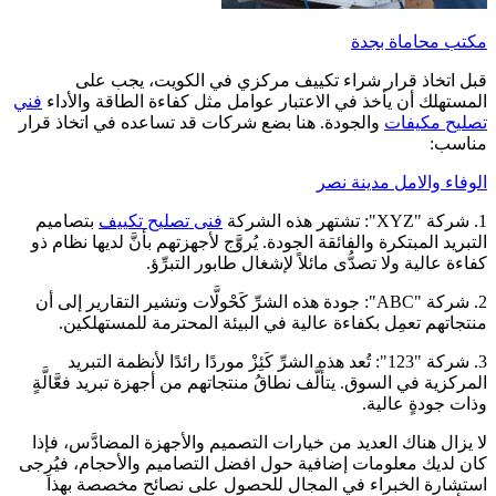
مكتب محاماة بجدة
قبل اتخاذ قرار شراء تكييف مركزي في الكويت، يجب على
المستهلك أن يأخذ في الاعتبار عوامل مثل كفاءة الطاقة والأداء
فني
تصليح مكيفات
والجودة. هنا بضع شركات قد تساعده في اتخاذ قرار
مناسب:
الوفاء والامل مدينة نصر
1. شركة "XYZ": تشتهر هذه الشركة
فنى تصليح تكييف
بتصاميم
التبريد المبتكرة والفائقة الجودة. يُروَّج لأجهزتهم بأنَّ لديها نظام ذو
كفاءة عالية ولا تصدُّى مائلاً لإشغال طابور التبرِّؤ.
2. شركة "ABC": جودة هذه الشرِّ كَحْولَّات وتشير التقارير إلى أن
منتجاتهم تعمِل بكفاءة عالية في البيئة المحترمة للمستهلكين.
3. شركة "123": تُعد هذه الشرِّ كَئِزْ موردًا رائدًا لأنظمة التبريد
المركزية في السوق. يتألَّف نطاقُ منتجاتهم من أجهزة تبريد فعَّالَّةٍ
وذات جودةٍ عالية.
لا يزال هناك العديد من خيارات التصميم والأجهزة المضادَّس، فإذا
كان لديك معلومات إضافية حول افضل التصاميم والأحجام، فيُرِجى
استشارة الخبراء في المجال للحصول على نصائح مخصصة بهذا