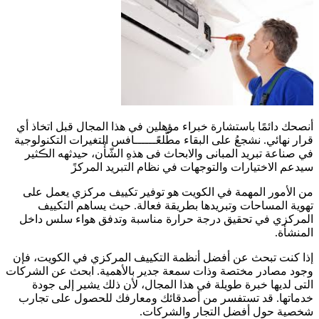
أنصحك دائمًا باستشارة خبراء مؤهلين في هذا المجال قبل اتخاذ أي
قرار نهائي. نشجعُ على البقاء مطَّلعًــــــافس التغيرات التكنولوجية
في صناعة تبرید المبانی والابحاث فی ھذەِ الشّأْن، حیدثھە الڪثیر
سیدعم الاختیارات والتوجھات في نظام التبريد المركزً
من الأمور المهمة في الكويت هو توفير تكييف مركزي يعمل على
تهوية المساحات وتبريدها بطريقة فعالة. حيث يساهم التكييف
المركزي في تحقيق درجة حرارة مناسبة وتدفق هواء سلس داخل
المنشأة.
إذا كنت تبحث عن أفضل أنظمة التكييف المركزي في الكويت، فإن
وجود مصادر مختصة وذات سمعة جدير بالأهمية. ابحث عن الشركات
التى لديها خبرة طويلة في هذا المجال، لأن ذلك يشير إلى جودة
خدماتها. قد تستفسر من أصدقائك ومعارفك للحصول على تجارب
شخصية حول أفضل التجار والشركات.