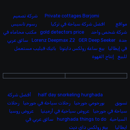
Private cottages Borjomi
شركة تصميم
مواقع
افضل شركة سياحة في تركيا
رسوم تاسيس
شركة شخص واحد
gold detectors price
مكتب محاماه في
جدة
GER Deep Seeker
Lorenz Deepmax Z2
سائق عربي
في إيطاليا
بيع ساعة رولكس دايتونا
باتيك فيليب مستعمل
للبيع
إنتاج القهوة
half day snorkeling hurghada
أفضل شركة
تسويق
بورجومي جورجيا
رحلات سياحة في جورجيا
رحلات
سياحة في جورجيا
عروض سياحية في أرمينيا
عروض روسيا
السياحية
hurghada things to do
سائق عربي في
ايطاليا
بيع رولكس داي ديت