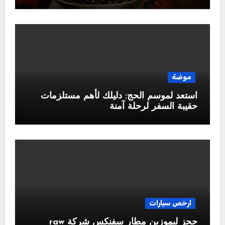
موضة
استعد لموسم الحج: دليلك لأهم مستلزمات
حقيبة السفر لرحلة آمنة
ارخص سيارات
حجز ليموزين مطار سفنكس شركة raw