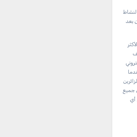
النشاط
 بعد
أكثر
ف
روني
دما
زائرين
ن جميع
 أي