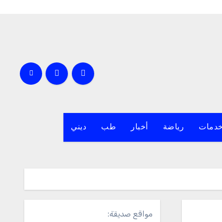
دمات
رياضة
أخبار
طب
ديني
مواقع صديقة: