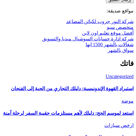
مواقع صديقة:
شركة النور جروب لكبائن المصاعد
متخصص سيو
أفضل موقع تعليم اون لاين
شركة ادارة حسابات السوشيال ميديا والتسويق
شغالات بالشهر 1500 ابها
سواق بالشهر
فاتك
Uncategorized
استيراد القهوة الإندونيسية: دليلك التجاري من الحبة إلى الفنجان
موضة
استعد لموسم الحج: دليلك لأهم مستلزمات حقيبة السفر لرحلة آمنة
ارخص سيارات