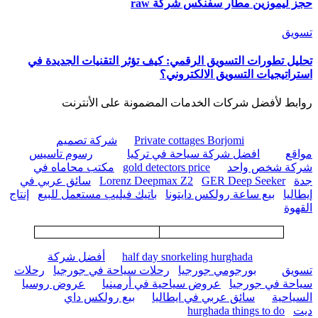
حجز ليموزين مطار سفنكس شركة raw
تسويق
تحليل تطورات التسويق الرقمي: كيف تؤثر التقنيات الجديدة في
استراتيجيات التسويق الالكتروني؟
روابط لأفضل شركات الخدمات المضمونة على الأنترنت
Private cottages Borjomi
شركة تصميم
مواقع
افضل شركة سياحة في تركيا
رسوم تاسيس
شركة شخص واحد
gold detectors price
مكتب محاماه في
جدة
GER Deep Seeker
Lorenz Deepmax Z2
سائق عربي في
إيطاليا
بيع ساعة رولكس دايتونا
باتيك فيليب مستعمل للبيع
إنتاج
القهوة
half day snorkeling hurghada
أفضل شركة
تسويق
بورجومي جورجيا
رحلات سياحة في جورجيا
رحلات
سياحة في جورجيا
عروض سياحية في أرمينيا
عروض روسيا
السياحية
سائق عربي في ايطاليا
بيع رولكس داي
ديت
hurghada things to do