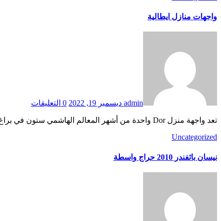
واجهات منازل ايطالية
admin
ديسمبر 19, 2022
0 التعليقات
تعد واجهة منزل Dor واحدة من أشهر المعالم الهاشمي ستون في براغ. تم تصميم المنزل من قبل المهندس المعماري جوزيف هوفمان وتم بناؤه في 1894-1895. تم بناؤه لإفساح المجال لمحطة…
Uncategorized
نيسان باثفندر 2010 حراج واسطة