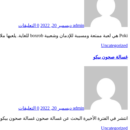
admin
ديسمبر 20, 2022
0 التعليقات
Poki هي لعبة ممتعة ومسببة للإدمان وشعبية boxrob للغاية. يلعبها ملايين الأشخاص في جميع أنحاء العالم.واجهات منازل ايطالية Poki games Poki هي لعبة مجانية على الإنترنت يمكنك لعبها في متصفحك.…
Uncategorized
غسالة صحون بيكو
admin
ديسمبر 20, 2022
0 التعليقات
انتشر في الفترة الأخيرة البحث عن غسالة صحون غسالة صحون بيكو 
Uncategorized