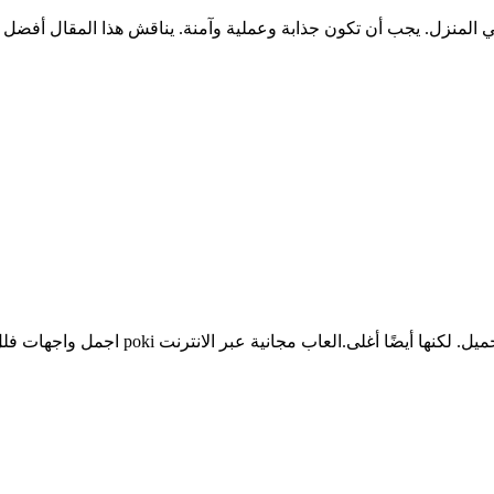
 المنزل. يجب أن تكون جذابة وعملية وآمنة. يناقش هذا المقال أفضل ت
ترنت poki اجمل واجهات فلل غسالة صحون بيكو ديكورات داخلية أجمل واجهات الفلل…