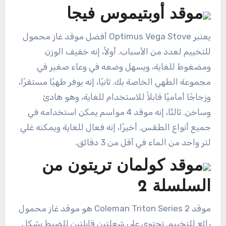
موقد أوبتيموس فيجا
يعتبر Optimus Vega Stove أفضل موقد غاز محمول
للتخييم لعدد من الأسباب. أولاً، إنه خفيف الوزن
ومضغوط للغاية، ويسهل وضعه في وعاء صغير في
مجموعة الطهي الخاصة بك. ثانيًا، إنه يوفر طهيًا مستقرًا،
وزجاجًا أماميًا قابلاً للاستخدام للغاية، وهو هادئ
وساخن. ثالثًا، إنه موقد 4 مواسم يمكن استخدامه في
جميع أنواع الطقس. أخيرًا، إنه فعال للغاية ويمكنه غلي
لتر واحد من الماء في أقل من 3 دقائق.
موقد كولمان تريتون من
السلسلة 2
موقد Coleman Triton Series 2 هو موقد غاز محمول
رائع للتخييم. تحتوي على شعلتين قابلتين للضبط بشكل