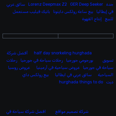
جدة
GER Deep Seeker
Lorenz Deepmax Z2
سائق عربي
في إيطاليا
بيع ساعة رولكس دايتونا
باتيك فيليب مستعمل
للبيع
إنتاج القهوة
half day snorkeling hurghada
أفضل شركة
تسويق
بورجومي جورجيا
رحلات سياحة في جورجيا
رحلات
سياحة في جورجيا
عروض سياحية في أرمينيا
عروض روسيا
السياحية
سائق عربي في ايطاليا
بيع رولكس داي
ديت
hurghada things to do
شركة تصميم مواقع
افضل شركة سياحة في