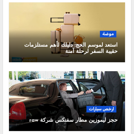
موضة
استعد لموسم الحج: دليلك لأهم مستلزمات
حقيبة السفر لرحلة آمنة
ارخص سيارات
حجز ليموزين مطار سفنكس شركة raw