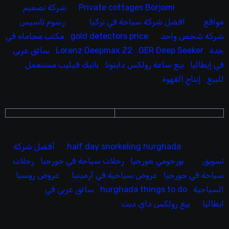
Private cottages Borjomi
شركة تصميم
مواقع
افضل شركة سياحة في تركيا
رسوم تاسيس
شركة شخص واحد
gold detectors price
مكتب محاماه في
جدة
GER Deep Seeker
Lorenz Deepmax Z2
سائق عربي
في إيطاليا
بيع ساعة رولكس دايتونا
باتيك فيليب مستعمل
للبيع
إنتاج القهوة
half day snorkeling hurghada
أفضل شركة
تسويق
بورجومي جورجيا
رحلات سياحة في جورجيا
رحلات
سياحة في جورجيا
عروض سياحية في أرمينيا
عروض روسيا
السياحية
hurghada things to do
سائق عربي في
ايطاليا
بيع رولكس داي ديت