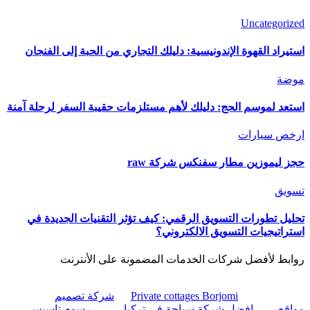
Uncategorized
استيراد القهوة الإندونيسية: دليلك التجاري من الحبة إلى الفنجان
موضة
استعد لموسم الحج: دليلك لأهم مستلزمات حقيبة السفر لرحلة آمنة
ارخص سيارات
حجز ليموزين مطار سفنكس شركة raw
تسويق
تحليل تطورات التسويق الرقمي: كيف تؤثر التقنيات الجديدة في
استراتيجيات التسويق الالكتروني؟
روابط لأفضل شركات الخدمات المضمونة على الأنترنت
Private cottages Borjomi
شركة تصميم
مواقع
افضل شركة سياحة في تركيا
رسوم تاسيس