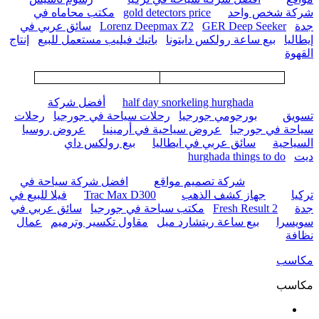
شركة شخص واحد
gold detectors price
مكتب محاماه في
جدة
GER Deep Seeker
Lorenz Deepmax Z2
سائق عربي في
إيطاليا
بيع ساعة رولكس دايتونا
باتيك فيليب مستعمل للبيع
إنتاج
القهوة
half day snorkeling hurghada
أفضل شركة
تسويق
بورجومي جورجيا
رحلات سياحة في جورجيا
رحلات
سياحة في جورجيا
عروض سياحية في أرمينيا
عروض روسيا
السياحية
سائق عربي في ايطاليا
بيع رولكس داي
ديت
hurghada things to do
شركة تصميم مواقع
افضل شركة سياحة في
تركيا
جهاز كشف الذهب
Trac Max D300
فيلا للبيع في
جدة
Fresh Result 2
مكتب سياحة في جورجيا
سائق عربي في
سويسرا
بيع ساعة ريتشارد ميل
مقاول تكسير وترميم
عمال
نظافة
مكاسب
مكاسب