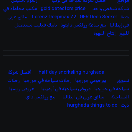
مواقع
افضل شركة سياحة في تركيا
رسوم تاسيس
شركة شخص واحد
gold detectors price
مكتب محاماه في
جدة
GER Deep Seeker
Lorenz Deepmax Z2
سائق عربي
في إيطاليا
بيع ساعة رولكس دايتونا
باتيك فيليب مستعمل
للبيع
إنتاج القهوة
half day snorkeling hurghada
أفضل شركة
تسويق
بورجومي جورجيا
رحلات سياحة في جورجيا
رحلات
سياحة في جورجيا
عروض سياحية في أرمينيا
عروض روسيا
السياحية
سائق عربي في ايطاليا
بيع رولكس داي
ديت
hurghada things to do