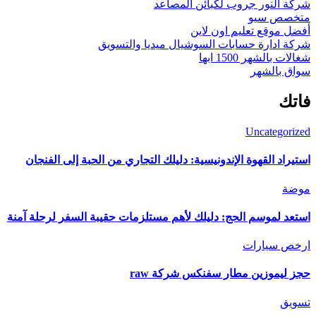
شركة النور جروب لكبائن المصاعد
متخصص سيو
أفضل موقع تعليم اون لاين
شركة ادارة حسابات السوشيال ميديا والتسويق
شغالات بالشهر 1500 ابها
سواق بالشهر
فاتك
Uncategorized
استيراد القهوة الإندونيسية: دليلك التجاري من الحبة إلى الفنجان
موضة
استعد لموسم الحج: دليلك لأهم مستلزمات حقيبة السفر لرحلة آمنة
ارخص سيارات
حجز ليموزين مطار سفنكس شركة raw
تسويق