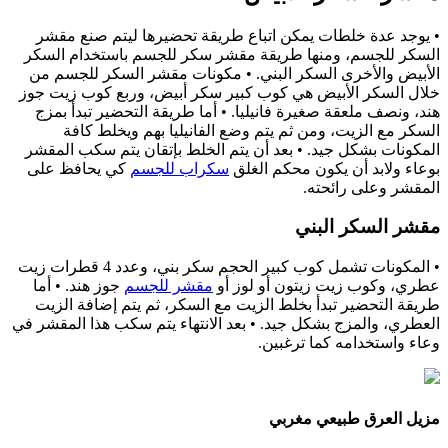
• يوجد عدة خلطات يمكن اتباع طريقة تحضيرها ليتم صنع مقشر
السكر للجسم، ومنها طريقة مقشر سكر للجسم باستخدام السكر
الأبيض والأخرى السكر البني. • مكونات مقشر السكر للجسم من
خلال السكر الأبيض هي كوب كبير سكر أبيض، وربع كوب زيت جوز
هند، ونصف ملعقة صغيرة فانيليا. • أما طريقة التحضير تبدأ بمزج
السكر مع الزيت، ومن ثم يتم وضع الفانيليا بهم ويخلط كافة
المكونات بشكل جيد. • بعد أن يتم الخلط بإتقان يتم سكب المقشر
بوعاء ولابد أن يكون محكم الغلق
سكراب للجسم
كي يحافظ على
المقشر وعلى رائحته.
مقشر السكر البني
• المكونات تشمل كوب كبير الحجم سكر بني، وعدد 4 قطرات زيت
عطري، وكوب زيت زيتون أو لوز أو
مقشر للجسم
جوز هند. • أما
طريقة التحضير تبدأ بخلط الزيت مع السكر، ثم يتم إضافة الزيت
العطري، والمزج بشكل جيد. • بعد الانتهاء يتم سكب هذا المقشر في
وعاء واستخدامه كما ترغبين.
مزيل العرق طبيعي مغربي