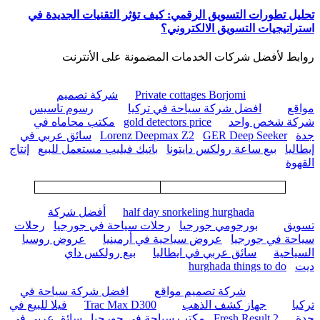
تحليل تطورات التسويق الرقمي: كيف تؤثر التقنيات الجديدة في
استراتيجيات التسويق الالكتروني؟
روابط لأفضل شركات الخدمات المضمونة على الأنترنت
Private cottages Borjomi
شركة تصميم
مواقع
افضل شركة سياحة في تركيا
رسوم تاسيس
شركة شخص واحد
gold detectors price
مكتب محاماه في
جدة
GER Deep Seeker
Lorenz Deepmax Z2
سائق عربي في
إيطاليا
بيع ساعة رولكس دايتونا
باتيك فيليب مستعمل للبيع
إنتاج
القهوة
half day snorkeling hurghada
أفضل شركة
تسويق
بورجومي جورجيا
رحلات سياحة في جورجيا
رحلات
سياحة في جورجيا
عروض سياحية في أرمينيا
عروض روسيا
السياحية
سائق عربي في ايطاليا
بيع رولكس داي
ديت
hurghada things to do
شركة تصميم مواقع
افضل شركة سياحة في
تركيا
جهاز كشف الذهب
Trac Max D300
فيلا للبيع في
جدة
Fresh Result 2
مكتب سياحة في جورجيا
سائق عربي في