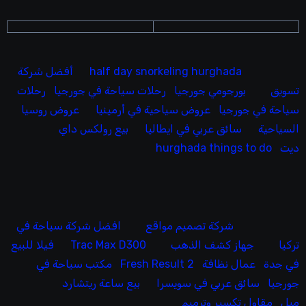
half day snorkeling hurghada
أفضل شركة
تسويق
بورجومي جورجيا
رحلات سياحة في جورجيا
رحلات
سياحة في جورجيا
عروض سياحية في أرمينيا
عروض روسيا
السياحية
سائق عربي في ايطاليا
بيع رولكس داي
ديت
hurghada things to do
شركة تصميم مواقع
افضل شركة سياحة في
تركيا
جهاز كشف الذهب
Trac Max D300
فيلا للبيع
في جدة
عمال نظافة
Fresh Result 2
مكتب سياحة في
جورجيا
سائق عربي في سويسرا
بيع ساعة ريتشارد
ميل
مقاول تكسير وترميم