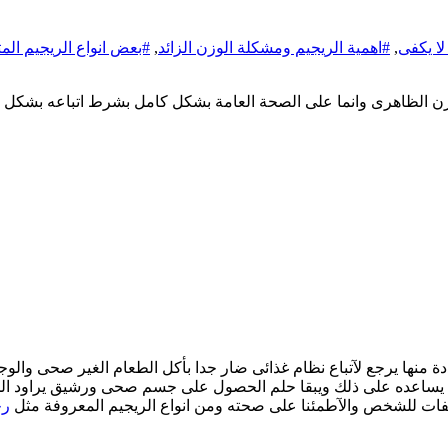
لا يكفى
,
#اهمية الريجيم ومشكلة الوزن الزائد
,
#بعض انواع الريجيم الم
 الوزن الظاهرى وانما على الصحة العامة بشكل كامل بشرط اتباعه بش
ة منها يرجع لآتباع نظام غذائى ضار جدا بأكل الطعام الغير صحى والو
 ما يساعده على ذلك ويبقا حلم الحصول على جسم صحى ورشيق يراود ال
فات للشخص والآطمئنا على صحته ومن انواع الريجيم المعروفة مثل
رجيم 