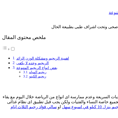
تنوعة
كل صحى وتحت اشراف طبى بطبيعة الحال
ملخص محتوى المقال
اهمية الريجيم ومشكلة الوزن الزائد
الريجيم وحده لا يكفى
بعض انواع الريجيم المتنوعة
ريجيم المياه
ريجيم الكيتو
جبات السريعة وعدم ممارسة اى انواع من الرياضة خلال اليوم مع يقاء
جميع خاصة النساء والفتيات ولكن يجب قبل تطبيق اى نظام غذائى
ينزل 10 كيلو في اسبوع سهل
او
سالي فؤاد رجيم الثلاث ايام