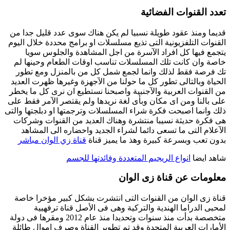
تعدد القنوات الفضائية
قديما ومنذ عقود طويلة نسبيا لم يكن هناك سوى عدد قليل جدا من
القنوات التلفزيونية التى تذيع مسلسلات او برامج محددة خلال اليوم
يتجمع فيها كل افراد الآسرة من اجل المشاهدة والجلوس سويا
خاصة وان كانت تلك المسلسلات تناسب اوقات الطعام وحينها لم
تك فرصة فقط لذلك وانما لجمع شمل كل من بالمنزل ومع تطور
الحياة وبالتالى تطور كل ما حولنا من الآجهزة وغيرها ظهرت العديد
من القنوات العربية والآجنبية واصبحنا نستطيع ان نرى كل ما يخطر
على بالنا ومن اى مكان وبأى لغة نريدها ولم يقتصر الآمر فقط على
ذلك وانما اصبحت فكرة شراء المسلسلات وترجمتها او دبلجتها والتى
هى فكرة حديثة نسيبا منتشرة وهناك العديد من القنوات وشركات
الآعلام التى ما تسعى دائما لشراء الجديد واحضاره الى المشاهد
بدون تعب وبسرعة كبيرة وهذ ما يميز قناة
قناة زي الوان مباشر
شاهد ايضا
انواع الريجيم المتعددة وفائدتها للجسم
معلومات عن قناة زى الوان
قناة زى الوان من القنوات التى انتشرت بشكل كبير مؤخرا خاصة
لمحبى الدراما الهندية والتركية وهى فى الأصل قناة ترفهيية
متخصصة بدأت منذ سنوات وتحديدا منذ عام 2012 ومقرها فى دولة
الأمارات العربية المتحدة وقد تم تطوير القناة وصرف اموال طائلة