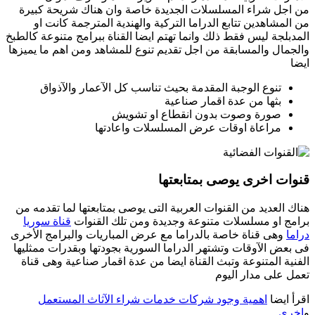
من اجل شراء المسلسلات الجديدة خاصة وان هناك شريحة كبيرة
من المشاهدين تتابع الدراما التركية والهندية المترجمة كانت او
المدبلجة ليس فقط ذلك وانما تهتم ايضا القناة ببرامج متنوعة كالطبخ
والجمال والمسابقة من اجل تقديم تنوع للمشاهد ومن اهم ما يميزها
ايضا
تنوع الوجبة المقدمة بحيث تناسب كل الآعمار والآذواق
بثها من عدة اقمار صناعية
صورة وصوت بدون انقطاع او تشويش
مراعاة اوقات عرض المسلسلات واعادتها
قنوات اخرى يوصى بمتابعتها
هناك العديد من القنوات العربية التى يوصى بمتابعتها لما تقدمه من
برامج او مسلسلات متنوعة وجديدة ومن تلك القنوات
قناة سوريا
دراما
وهى قناة خاصة بالدراما مع عرض المباريات والبرامج الأخرى
فى بعض الآوقات وتشتهر الدراما السورية بجودتها وبقدرات ممثليها
الفنية المتنوعة وتبث القناة ايضا من عدة اقمار صناعية وهى قناة
تعمل على مدار اليوم
اقرأ ايضا
اهمية وجود شركات خدمات شراء الآثاث المستعمل
و
اخرى