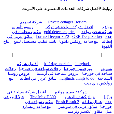
روابط لأفضل شركات الخدمات المضمونة على الأنترنت
Private cottages Borjomi
شركة تصميم
مواقع
افضل شركة سياحة في تركيا
رسوم تاسيس
شركة شخص واحد
gold detectors price
مكتب محاماه في
جدة
GER Deep Seeker
Lorenz Deepmax Z2
سائق عربي في
إيطاليا
بيع ساعة رولكس دايتونا
باتيك فيليب مستعمل للبيع
إنتاج
القهوة
half day snorkeling hurghada
أفضل شركة
تسويق
بورجومي جورجيا
رحلات سياحة في جورجيا
رحلات
سياحة في جورجيا
عروض سياحية في أرمينيا
عروض روسيا
السياحية
hurghada things to do
سائق عربي في ايطاليا
بيع
رولكس داي ديت
شركة تصميم مواقع
افضل شركة سياحة في
تركيا
جهاز كشف الذهب
Trac Max D300
فيلا للبيع في
جدة
عمال نظافة
Fresh Result 2
مكتب سياحة في
جورجيا
سائق عربي في سويسرا
بيع ساعة ريتشارد
ميل
مقاول تكسير وترميم