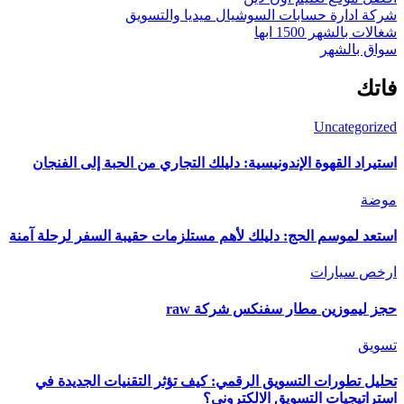
شركة ادارة حسابات السوشيال ميديا والتسويق
شغالات بالشهر 1500 ابها
سواق بالشهر
فاتك
Uncategorized
استيراد القهوة الإندونيسية: دليلك التجاري من الحبة إلى الفنجان
موضة
استعد لموسم الحج: دليلك لأهم مستلزمات حقيبة السفر لرحلة آمنة
ارخص سيارات
حجز ليموزين مطار سفنكس شركة raw
تسويق
تحليل تطورات التسويق الرقمي: كيف تؤثر التقنيات الجديدة في
استراتيجيات التسويق الالكتروني؟