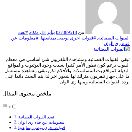
من
ba7389518
يناير 18, 2022
#تعدد
القنوات الفضائية
,
#قنوات اخرى يوصى بمتابعتها
,
#معلومات عن
قناة زى الوان
تبقى القنوات الفضائية ومشاهدة التلفزيون شئ اساسى فى معظم
البيوت برغم كون تطور الأمر كثيرا بسبب وجود اليوتيوب والمواقع
البديلة كمواقع بث المسلسلات والأفلام لكن تبقى مشاهدة مسلسل
ما على جهاز تلفزيون منزلك لها شعور اخر لذا يتم البحث دائما على
تردد القنوات الفضائية ومنها زى الوان
ملخص محتوى المقال
تعدد القنوات الفضائية
معلومات عن قناة زى الوان
قنوات اخرى يوصى بمتابعتها