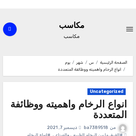
لتجاوز
لى
مكاسب
لمحتوى
مكاسب
الصفحة الرئيسية
س
شهر
يوم
انواع الرخام واهميته ووظائفة المتعددة
Uncategorized
انواع الرخام واهميته ووظائفة
المتعددة
من
ba7389518
ديسمبر 7, 2021
#الفرق ما بين الرخام الطبيعى والصناعى
,
#انواع الرخام