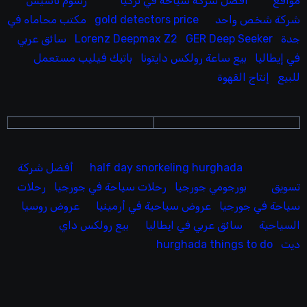
مواقع
افضل شركة سياحة في تركيا
رسوم تاسيس
شركة شخص واحد
gold detectors price
مكتب محاماه في
جدة
GER Deep Seeker
Lorenz Deepmax Z2
سائق عربي
في إيطاليا
بيع ساعة رولكس دايتونا
باتيك فيليب مستعمل
للبيع
إنتاج القهوة
half day snorkeling hurghada
أفضل شركة
تسويق
بورجومي جورجيا
رحلات سياحة في جورجيا
رحلات
سياحة في جورجيا
عروض سياحية في أرمينيا
عروض روسيا
السياحية
سائق عربي في ايطاليا
بيع رولكس داي
ديت
hurghada things to do