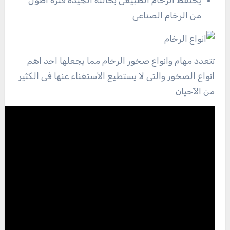
يحتفظ الرخام الطبيعى بحالتة الجيدة فترة اطول
من الرخام الصناعى
تتعدد مهام وانواع صخور الرخام مما يجعلها احد اهم
انواع الصخور والتى لا يستطيع الأستغناء عنها فى الكثير
من الآحيان