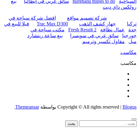
hu
سائق عربي في ايطاليا
بيع
واقع
افضل شركة سياحة في
Trac Max D300
فيلا للبيع في
Fres
مكتب سياحة في
را
بيع ساعة ريتشارد
Copyright
بواسطة
Themeansar
.