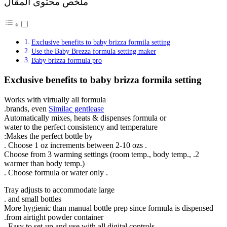
ملخص محتوى المقال
Exclusive benefits to baby brizza
Use the Baby Brezza formula set
Baby brizza formula pro
Exclusive benefits to baby bri
Works with virtually all formula
.
brands, even
Similac gentlease
Automatically mixes, heats & dispens
water to the perfect consistency and t
Makes the perfect bottle by:
2. Choose from 3 warming settings (ro
warmer than body temp.)
. Choose formula or water only .
Tray adjusts to accommodate large
and small bottles .
More hygienic than manual bottle prep
from airtight powder container.
Easy to set-up and use with all digital 