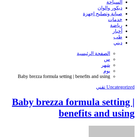
Baby brezza formula setting | 
Baby brezza for
bene