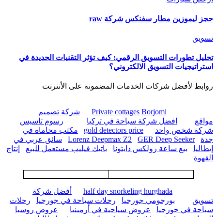
ة raw
 كيف تؤثر التقنيات الجديدة في
ني؟
المضمونة على الأنترنت
Private c
شركة تصميم
في تركيا
رسوم تاسيس
gold detecto
مكتب محاماه في
Lorenz Deepma
سائق عربي في
نا
باتيك فيليب مستعمل للبيع
إنتاج
half day sn
أفضل شركة
رحلات سياحة في جورجيا
رحلات
ية في أرمينيا
عروض روسيا