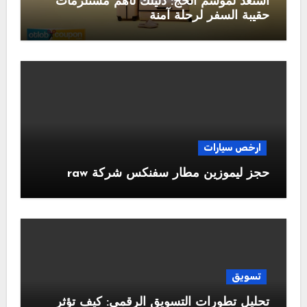
استعد لموسم الحج: دليلك لأهم مستلزمات
حقيبة السفر لرحلة آمنة
ارخص سيارات
حجز ليموزين مطار سفنكس شركة raw
تسويق
تحليل تطورات التسويق الرقمي: كيف تؤثر