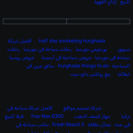
للبيع
إنتاج القهوة
half day snorkeling hurghada
أفضل شركة
تسويق
بورجومي جورجيا
رحلات سياحة في جورجيا
رحلات
سياحة في جورجيا
عروض سياحية في أرمينيا
عروض روسيا
السياحية
hurghada things to do
سائق عربي في
ايطاليا
بيع رولكس داي ديت
شركة تصميم مواقع
افضل شركة سياحة في
تركيا
جهاز كشف الذهب
Trac Max D300
فيلا للبيع
في جدة
عمال نظافة
Fresh Result 2
مكتب سياحة في
جورجيا
سائق عربي في سويسرا
بيع ساعة ريتشارد