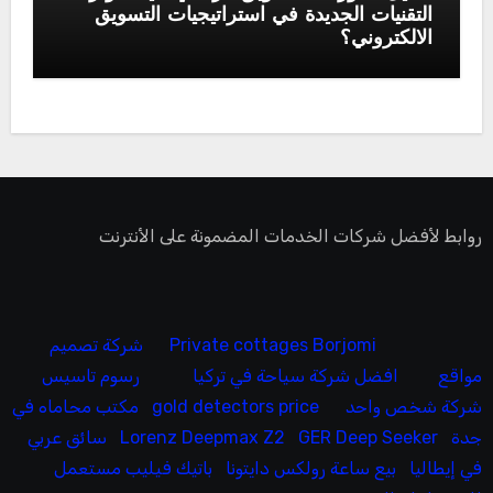
التقنيات الجديدة في استراتيجيات التسويق
الالكتروني؟
روابط لأفضل شركات الخدمات المضمونة على الأنترنت
Private cottages Borjomi
شركة تصميم
مواقع
افضل شركة سياحة في تركيا
رسوم تاسيس
شركة شخص واحد
gold detectors price
مكتب محاماه في
جدة
GER Deep Seeker
Lorenz Deepmax Z2
سائق عربي
في إيطاليا
بيع ساعة رولكس دايتونا
باتيك فيليب مستعمل