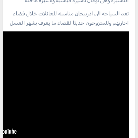
التأشيرة وهى نوعان تأشيرة قياسية وتأشيرة عاجلة
تعد السياحة الى اذربيجان مناسبة للعائلات خلال قضاء
اجازتهم وللمتزوجون حديثآ لقضاء ما يعرف بشهر العسل