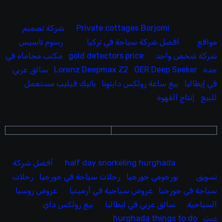
Private cottages Borjomi
شركة تصميم
مواقع
افضل شركة سياحة في تركيا
رسوم تاسيس
شركة شخص واحد
gold detectors price
مكتب محاماه في
جدة
GER Deep Seeker
Lorenz Deepmax Z2
سائق عربي
في إيطاليا
بيع ساعة رولكس دايتونا
باتيك فيليب مستعمل
للبيع
إنتاج القهوة
half day snorkeling hurghada
أفضل شركة
تسويق
بورجومي جورجيا
رحلات سياحة في جورجيا
رحلات
سياحة في جورجيا
عروض سياحية في أرمينيا
عروض روسيا
السياحية
سائق عربي في ايطاليا
بيع رولكس داي
ديت
hurghada things to do