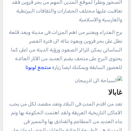
الصخور ونظرآ لموقع المدين المهم من بحر قزوين فقد
تعاقبت عليها مختلف الحضارات والثقافات البيزنطية
والفارسية والآسلامية
برج العذراء ويعتبر من اهم المزرات فى مدينة ويعد قلعة
تطل على بحر قزوين ويعود بنائه الى فترة العصر
الساسانى يمكن للزائر الصعود ورؤية الدينة من اعلى كما
يحتوى البرج على متحف يضم العديد من الآثار العائدة
للعصور السابقة ويمكنك ايضآ زيارة
منتجع لوبوتا
غابالا
تعد من اقدم المدن فى البلاد وتعد مقصد لكل من يحب
الآماكن التاريخية العريقة ولقد اهتمت الحكومة بها وتم
بناء العديد من المطاعم والفنادق بها والمميز فى
المدينة هى الطيبعة الخلابة والغابات الخضراء واشجار