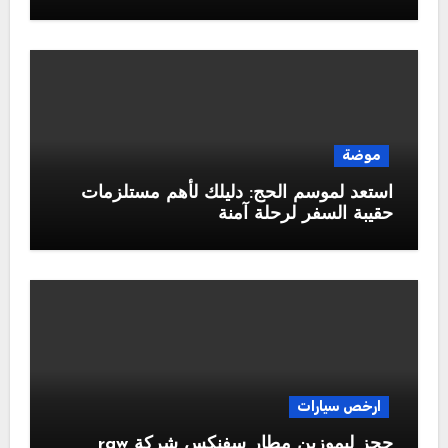
موضة
استعد لموسم الحج: دليلك لأهم مستلزمات
حقيبة السفر لرحلة آمنة
ارخص سيارات
حجز ليموزين مطار سفنكس شركة raw