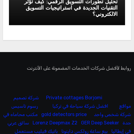
تحليل تطورات التسويق الرقمي: كيف تؤثر
التقنيات الجديدة في استراتيجيات التسويق
الالكتروني؟
روابط لأفضل شركات الخدمات المضمونة على الأنترنت
Private cottages Borjomi
شركة تصميم
مواقع
افضل شركة سياحة في تركيا
رسوم تاسيس
شركة شخص واحد
gold detectors price
مكتب محاماه في
جدة
GER Deep Seeker
Lorenz Deepmax Z2
سائق عربي
في إيطاليا
بيع ساعة رولكس دايتونا
باتيك فيليب مستعمل