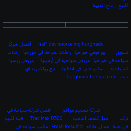
للبيع
إنتاج القهوة
half day snorkeling hurghada
أفضل شركة
تسويق
بورجومي جورجيا
رحلات سياحة في جورجيا
رحلات
سياحة في جورجيا
عروض سياحية في أرمينيا
عروض روسيا
السياحية
سائق عربي في ايطاليا
بيع رولكس داي
ديت
hurghada things to do
شركة تصميم مواقع
افضل شركة سياحة في
تركيا
جهاز كشف الذهب
Trac Max D300
فيلا للبيع
في جدة
عمال نظافة
Fresh Result 2
مكتب سياحة في